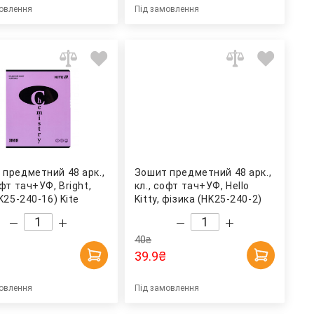
овлення
Під замовлення
 предметний 48 арк.,
Зошит предметний 48 арк.,
офт тач+УФ, Bright,
кл., софт тач+УФ, Hello
(K25-240-16) Kite
Kitty, фізика (HK25-240-2)
Kite
40
₴
39.9
₴
овлення
Під замовлення