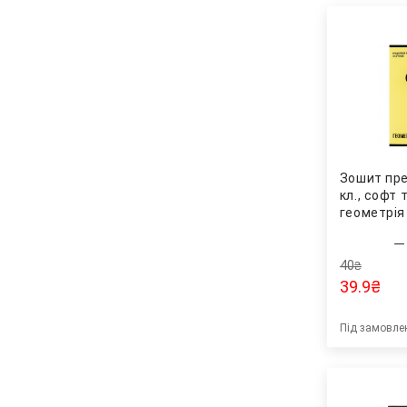
Зошит пре
кл., софт 
геометрія 
40
₴
39.9
₴
Під замовле