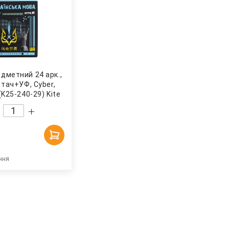
дметний 24 арк.,
 тач+УФ, Cyber,
(K25-240-29) Kite
ння