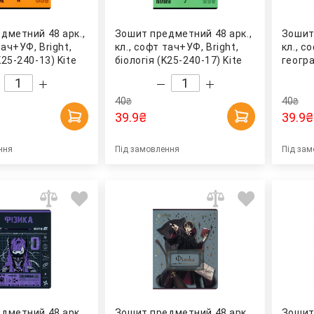
дметний 48 арк.,
Зошит предметний 48 арк.,
Зошит
тач+УФ, Bright,
кл., софт тач+УФ, Bright,
кл., с
25-240-13) Kite
біологія (K25-240-17) Kite
геогра
40
40
₴
₴
39.9
₴
39.9
₴
ння
Під замовлення
Під зам
дметний 48 арк.,
Зошит предметний 48 арк.,
Зошит