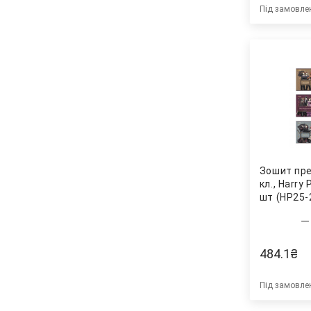
Під замовле
Зошит пре
кл., Harry 
шт (HP25-2
484.1
₴
Під замовле