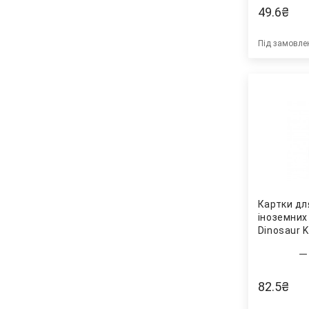
49.6
₴
Під замовле
Картки дл
іноземних 
Dinosaur K
82.5
₴