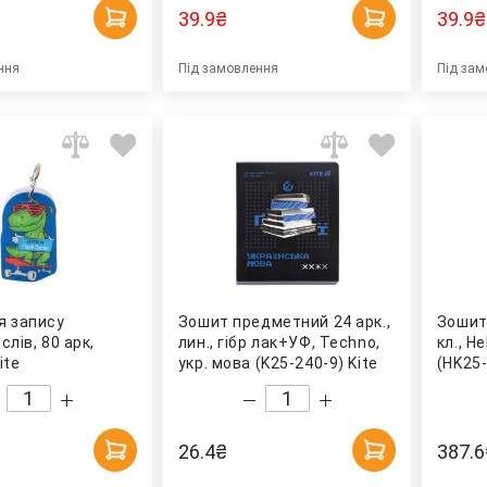
39.9
₴
39.9
₴
ння
Під замовлення
Під зам
я запису
Зошит предметний 24 арк.,
Зошит
слів, 80 арк,
лин., гібр лак+УФ, Techno,
кл., He
ite
укр. мова (K25-240-9) Kite
(HK25-
26.4
₴
387.6