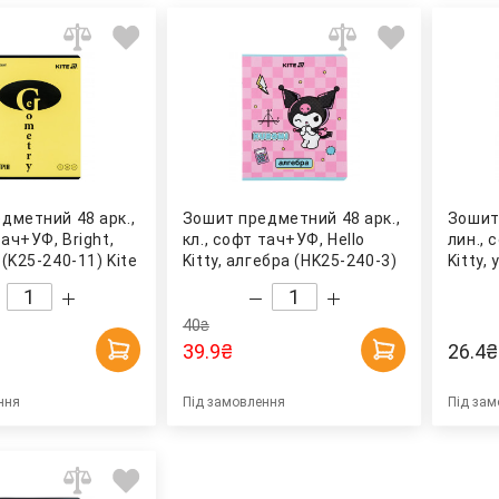
дметний 48 арк.,
Зошит предметний 48 арк.,
Зошит
тач+УФ, Bright,
кл., софт тач+УФ, Hello
лин., 
(K25-240-11) Kite
Kitty, алгебра (HK25-240-3)
Kitty,
Kite
9) Kite
40
₴
39.9
₴
26.4
₴
ння
Під замовлення
Під зам