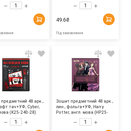
3) Kite
49.6
₴
овлення
Під замовлення
 предметний 48 арк.,
Зошит предметний 48 арк.,
софт тач+УФ, Cyber,
лин., фольга+УФ, Harry
мова (K25-240-28)
Potter, англ. мова (HP25-
240-8) Kite