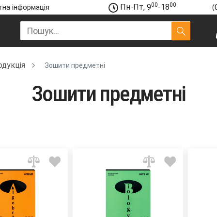
00
00
Пн-Пт, 9
-18
на інформація
(
одукція
Зошити предметні
Зошити предметні