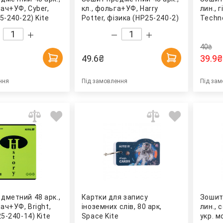
тач+УФ, Cyber,
кл., фольга+УФ, Harry
лин., 
5-240-22) Kite
Potter, фізика (HP25-240-2)
Techno
Kite
240-8)
40
₴
49.6
₴
39.9
₴
ння
Під замовлення
Під зам
дметний 48 арк.,
Картки для запису
Зошит
тач+УФ, Bright,
іноземних слів, 80 арк,
лин., 
25-240-14) Kite
Space Kite
укр. м