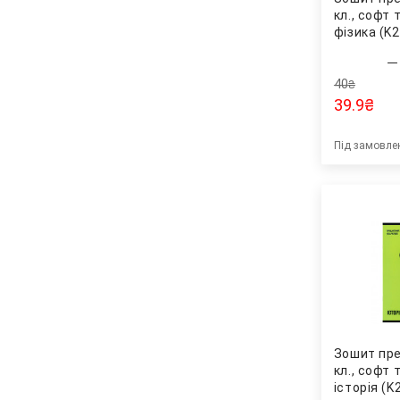
кл., софт 
фізика (K2
40
₴
39.9
₴
Під замовле
Зошит пре
кл., софт 
історія (K