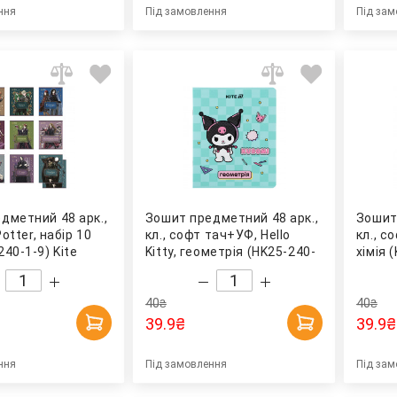
ння
Під замовлення
Під зам
дметний 48 арк.,
Зошит предметний 48 арк.,
Зошит
Potter, набір 10
кл., софт тач+УФ, Hello
кл., с
40-1-9) Kite
Kitty, геометрія (HK25-240-
хімія 
1) Kite
40
40
₴
₴
39.9
₴
39.9
₴
ння
Під замовлення
Під зам