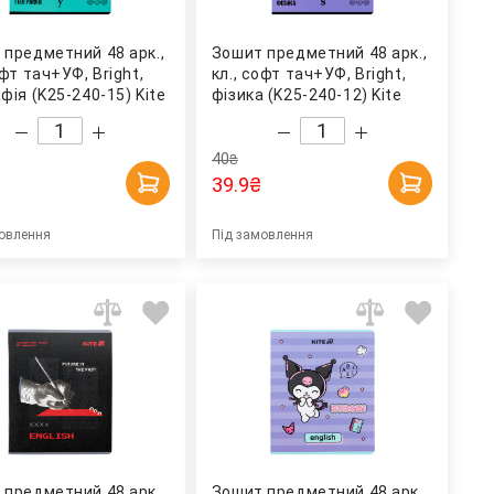
 предметний 48 арк.,
Зошит предметний 48 арк.,
офт тач+УФ, Bright,
кл., софт тач+УФ, Bright,
фія (K25-240-15) Kite
фізика (K25-240-12) Kite
40
₴
39.9
₴
овлення
Під замовлення
 предметний 48 арк.,
Зошит предметний 48 арк.,