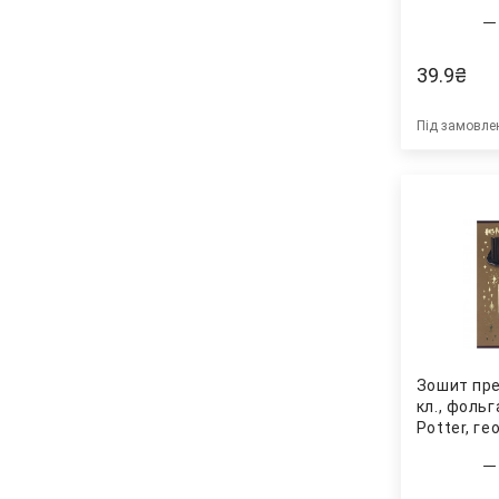
39.9
₴
Під замовле
Зошит пре
кл., фольг
Potter, ге
240-1) Kit