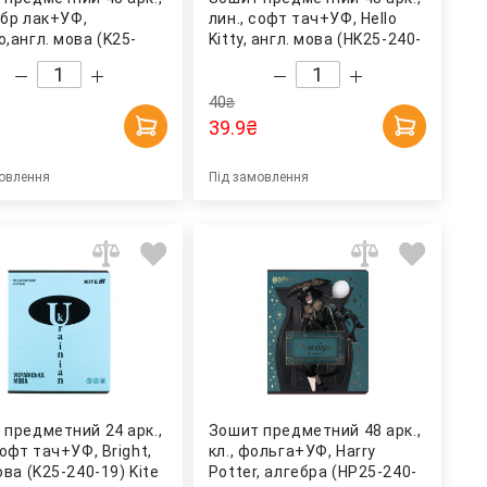
гібр лак+УФ,
лин., софт тач+УФ, Hello
,англ. мова (K25-
Kitty, англ. мова (HK25-240-
 Kite
8) Kite
40
₴
39.9
₴
овлення
Під замовлення
 предметний 24 арк.,
Зошит предметний 48 арк.,
софт тач+УФ, Bright,
кл., фольга+УФ, Harry
ова (K25-240-19) Kite
Potter, алгебра (HP25-240-