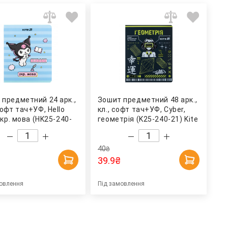
 предметний 24 арк.,
Зошит предметний 48 арк.,
софт тач+УФ, Hello
кл., софт тач+УФ, Cyber,
 укр. мова (HK25-240-
геометрія (K25-240-21) Kite
40
₴
39.9
₴
овлення
Під замовлення