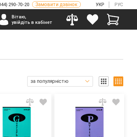
Замовити дзвінок
044) 290-70-20
УКР
РУС
Вітаю,
увійдіть в кабінет