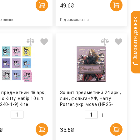
49.6
₴
Замовити дзвінок
овлення
Під замовлення
 предметний 48 арк.,
Зошит предметний 24 арк.,
llo Kitty, набір 10 шт
лин., фольга+УФ, Harry
240-1-9) Kite
Potter, укр. мова (HP25-
240-9) Kite
₴
35.6
₴