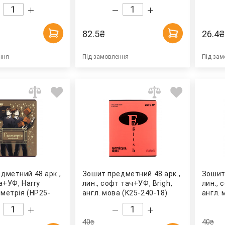
82.5
₴
26.4
₴
ння
Під замовлення
Під зам
дметний 48 арк.,
Зошит предметний 48 арк.,
Зошит
а+УФ, Harry
лин., софт тач+УФ, Brigh,
лин., 
ометрія (HP25-
англ. мова (K25-240-18)
англ. 
e
Kite
Kite
40
40
₴
₴