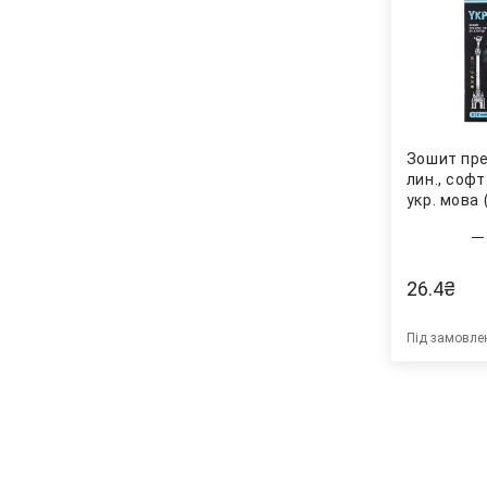
Зошит пре
лин., софт
укр. мова 
26.4
₴
Під замовле