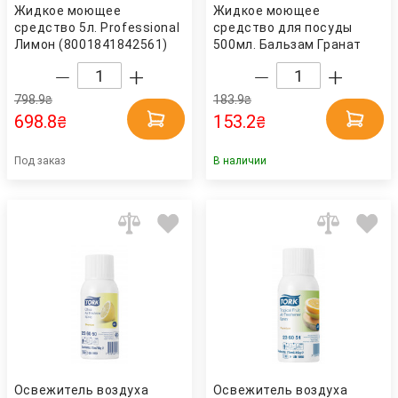
Жидкое моющее
Жидкое моющее
средство 5л. Professional
средство для посуды
Лимон (8001841842561)
500мл. Бальзам Гранат
FAIRY
Frosch
798.9
183.9
₴
₴
698.8
153.2
₴
₴
Под заказ
В наличии
Освежитель воздуха
Освежитель воздуха