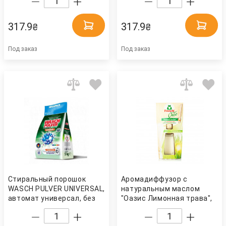
(4001499914607) Frosch
(4001499116896) Frosch
317.9
317.9
₴
₴
Под заказ
Под заказ
Стиральный порошок
Аромадиффузор с
WASCH PULVER UNIVERSAL,
натуральным маслом
автомат универсал, без
"Оазис Лимонная трава",
фосфатов, 9кг. WASCH
флакон 90мл+ палочки
PULVER
(9001531970498) Frosch