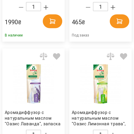
(8016287434911) ANNOVI
1л. (8016287418720)
REVERBERI
ANNOVI REVERBERI
1990
465
₴
₴
В наличии
Под заказ
Аромадиффузор с
Аромадиффузор с
натуральным маслом
натуральным маслом
"Оазис Лаванда", запаска
"Оазис Лимонная трава",
90мл+ палочки
запаска 90мл+ палочки