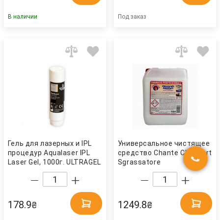
В наличии
Под заказ
Гель для лазерных и IPL
Универсальное чистящее
процедур Aqualaser IPL
средство Chante Clair Vert
Laser Gel, 1000г. ULTRAGEL
Sgrassatore
"Марсельское мыло", 5л.
Chante Clair
178.9
1249.8
₴
₴