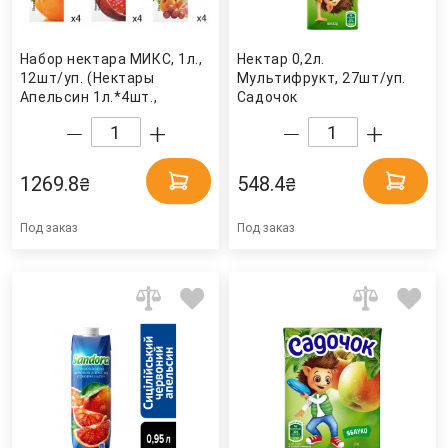
Набор нектара МИКС, 1л.,
Нектар 0,2л.
12шт/уп. (Нектары
Мультифрукт, 27шт/уп.
Апельсин 1л.*4шт.,
Садочок
Экзотик 1л.*4шт., Гранат
1л.*4шт.) Cappy
1269.8
548.4
₴
₴
Под заказ
Под заказ