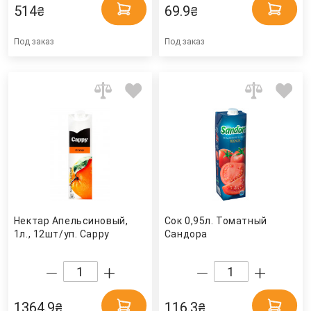
514
69.9
₴
₴
Под заказ
Под заказ
Нектар Апельсиновый,
Сок 0,95л. Томатный
1л., 12шт/уп. Cappy
Сандора
1364.9
116.3
₴
₴