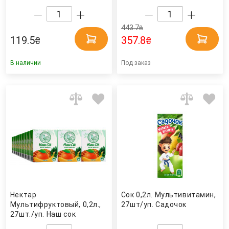
443.7
₴
119.5
357.8
₴
₴
В наличии
Под заказ
Нектар
Сок 0,2л. Мультивитамин,
Мультифруктовый, 0,2л.,
27шт/уп. Садочок
27шт./уп. Наш сок