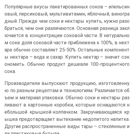
Популярные вкусы пакетированных соков – апельсин
овый, персиковый, мультивитамин, яблочный, виногра
дный. Прежде чем соки и нектары купить, нужно разо
браться, чем они различаются. Основная разница закл
ючается в концентрации соковой части. В натурально
м соке доля соковой части приближена к 100%, в нект
аре обычно составляет 25-50%. Остальные компонент
ы нектара – вода и сахар. Купить нектар – значит сэк
ономить. Обычно продукт дешевле 100-процентного
сока.
Производители выпускают продукцию, изготовленну
ю по разным рецептам и технологиям. Различается об
ъем и материал упаковки. Обычно соки и нектары раз
ливают в картонные коробки, которые оснащаются н
ебольшой крышкой-колпачком. Закручивающаяся кр
ышка предотвращает вытекание недопитого напитка.
Другие распространенные виды тары – стеклянные и
ли пластиковые бутыли.