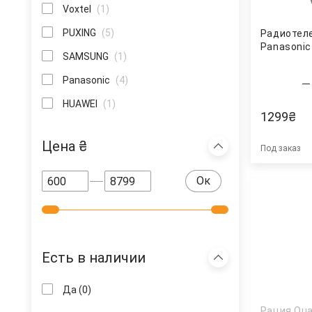
Voxtel
(1)
PUXING
(5)
Радиотел
Panasonic
SAMSUNG
(1)
Panasonic
(4)
HUAWEI
(1)
1299
₴
Цена ₴
Под заказ
Ок
Есть в наличии
Да
(0)
Рация Qu