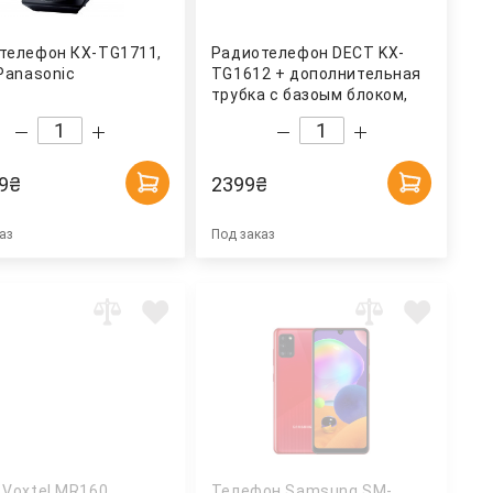
телефон КХ-TG1711,
Радиотелефон DECT KX-
Panasonic
TG1612 + дополнительная
трубка с базоым блоком,
темно-сер. Panasonic
9
₴
2399
₴
аз
Под заказ
 Voxtel MR160
Телефон Samsung SM-