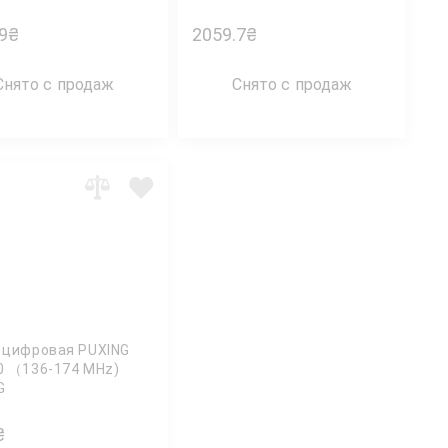
t Router HUAWEI
9
₴
2059.7
₴
Снято с продаж
Снято с продаж
 цифровая PUXING
0 （136-174 MHz)
G
₴