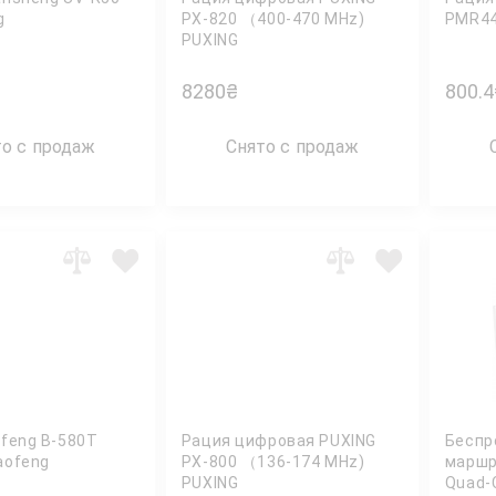
g
PX-820 （400-470 MHz)
PMR44
PUXING
8280
₴
800.4
то с продаж
Снято с продаж
feng B-580T
Рация цифровая PUXING
Беспр
aofeng
PX-800 （136-174 MHz)
маршр
PUXING
Quad-