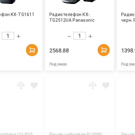
ефон KX-TG1611
Радиотелефон КХ-
Радио
TG2512UA Panasonic
черн. 
2568.8
₴
1398.
Под заказ
Под зак
ansheng UV-R50
Рация цифровая PUXING
Рация