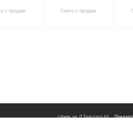
то с продаж
Снято с продаж
г.Киев, ул. Л.Толстого 63
Показать