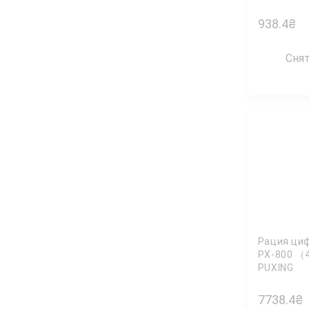
938.4
₴
Сня
Рация ци
PX-800 （
PUXING
7738.4
₴