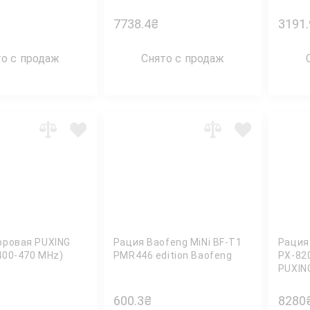
Gigabi
7738.4
₴
3191.
то с продаж
Снято с продаж
фровая PUXING
Рация Baofeng MiNi BF-T1
Рация
400-470 MHz)
PMR446 edition Baofeng
PX-82
PUXIN
600.3
₴
8280