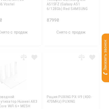
6 Voxtel
A515FZ (Galaxy A51
6/128Gb) Red SAMSUNG
₴
8799
₴
Снято с продаж
Снято с продаж
Заказать звонок
оводной
Рация PUXING PX-V9 (400-
утизатор Huawei AX3
470MHz) PUXING
Core WiFi 6+ MESH