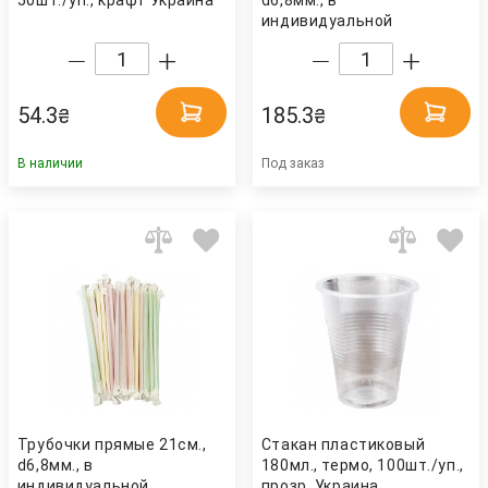
50шт./уп., крафт Украина
d6,8мм., в
индивидуальной
бумажной упаковке,
200шт., прозр. Украина
54.3
185.3
₴
₴
В наличии
Под заказ
Трубочки прямые 21см.,
Стакан пластиковый
d6,8мм., в
180мл., термо, 100шт./уп.,
индивидуальной
прозр. Украина