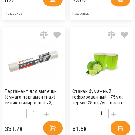
67
73.6
₴
₴
Под заказ
Под заказ
Пергамент для выпечки
Стакан бумажный
(бумага пергаментная)
гофрированный 175мл.,
силиконизированный,
термо, 25шт./уп., салат.
38см. х50м., бел.
(лайм) Украина
PROservice
331.7
81.5
₴
₴