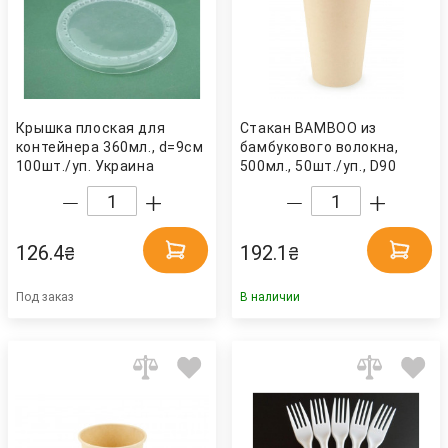
Крышка плоская для
Стакан BAMBOO из
контейнера 360мл., d=9см
бамбукового волокна,
100шт./уп. Украина
500мл., 50шт./уп., D90
Китай
126.4
192.1
₴
₴
Под заказ
В наличии