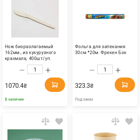
Нож биоразлагаемый
Фольга для запекания
162мм., из кукурузного
30см.*20м. Фрекен Бок
крахмала, 400шт/уп.
AMELON
1070.4
323.3
₴
₴
В наличии
Под заказ