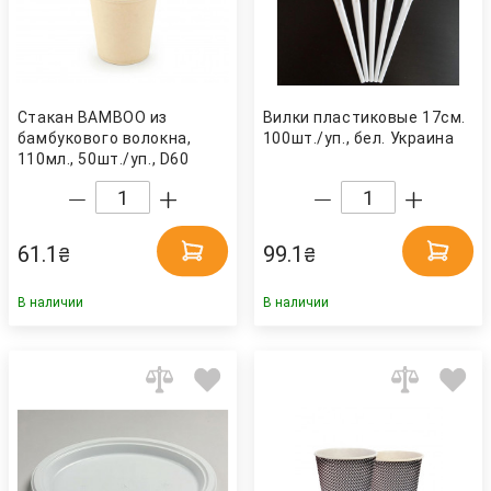
Стакан BAMBOO из
Вилки пластиковые 17см.
бамбукового волокна,
100шт./уп., бел. Украина
110мл., 50шт./уп., D60
Китай
61.1
99.1
₴
₴
В наличии
В наличии