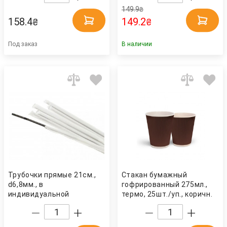
149.9
₴
158.4
149.2
₴
₴
Под заказ
В наличии
Трубочки прямые 21см.,
Стакан бумажный
d6,8мм., в
гофрированный 275мл.,
индивидуальной
термо, 25шт./уп., коричн.
бумажной упаковке,
Украина
200шт., черн. Украина