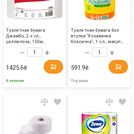
Туалетная бумага
Туалетная бумага без
Джамбо, 2-х сл.,
втулки "Кохавинка
целлюлоза, 150м.,
Класична", 1-сл., макул.,
1200отр.(9,5*12,5см.),
48рул/уп. Кохавинка
12шт./уп., бел. (2504)
Katrin
1425.6
591.9
₴
₴
В наличии
Под заказ