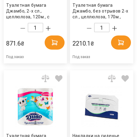
Туалетная бумага
Туалетная бумага
Джамбо, 2-х сл.,
Джамбо, без отрывов 2-х
целлюлоза, 120м., с
сл., целлюлоза, 170м.,
перфорацией, 12шт./уп.,
12шт./уп., (T2), бел. Tork
бел. (TJ030) PAPERO
871.6
2210.1
₴
₴
Под заказ
Под заказ
Туалетная бумага
Накладки на сиденье