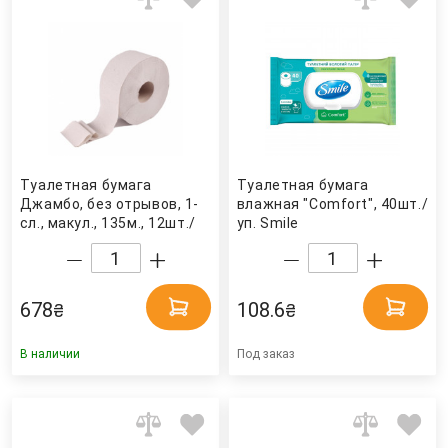
Туалетная бумага
Туалетная бумага
Джамбо, без отрывов, 1-
влажная "Comfort", 40шт./
сл., макул., 135м., 12шт./
уп. Smile
уп., сер. (B101) Tischa
Papier
678
108.6
₴
₴
В наличии
Под заказ