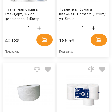
Туалетная бумага
Туалетная бумага
Стандарт, 3-х сл.,
влажная "Comfort", 72шт/
целлюлоза, 140отр.
уп. Smile
(9,6*12,4см.), 8шт./уп.,
бел. Selpak
409.3
185.6
₴
₴
Под заказ
Под заказ