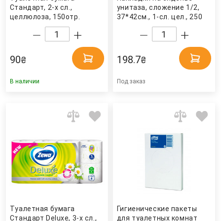
Стандарт, 2-х сл.,
унитаза, сложение 1/2,
целлюлоза, 150отр.
37*42см., 1-сл. цел., 250
(9,8*11,5см.), DECORO,
шт./уп., бел. (ТС-250)
4шт./уп., бел. Диво
Tischa Papier
90
198.7
₴
₴
В наличии
Под заказ
Туалетная бумага
Гигиенические пакеты
Стандарт Deluxe, 3-х сл.,
для туалетных комнат