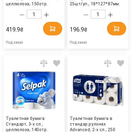
целлюлоза, 150отр.
25шт/уп., 18*127*87мм.
(9,5*12,4см.), 8шт./уп.,
(B5), бел. Tork
ромашка. ZEWA
419.9
196.9
₴
₴
Под заказ
Под заказ
Туалетная бумага
Туалетная бумага в
Стандарт, 3-х сл.,
стандар.рулонах
целлюлоза, 140отр.
Advanced, 2-х сл., 250