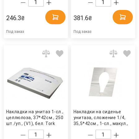
бел. (16525) Katrin
бел. (B923) Tischa Papier
246.3
381.6
₴
₴
Под заказ
Под заказ
Накладки на унитаз 1-сл.,
Накладки на сиденье
целлюлоза, 37*42см., 250
унитаза, сложение 1/4,
шт./уп., (V1), бел. Tork
35,5*42см., 1-сл., макул.,
100 шт./уп., бел. GP11
Польша