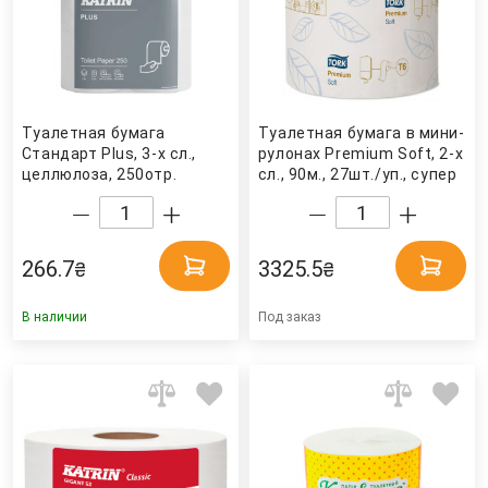
Туалетная бумага
Туалетная бумага в мини-
Стандарт Plus, 3-х сл.,
рулонах Premium Soft, 2-х
целлюлоза, 250отр.
сл., 90м., 27шт./уп., супер
(10*12,5см.), 4шт./уп., бел.
мягкая, (T6), бел. Tork
(82384) Katrin
266.7
3325.5
₴
₴
В наличии
Под заказ