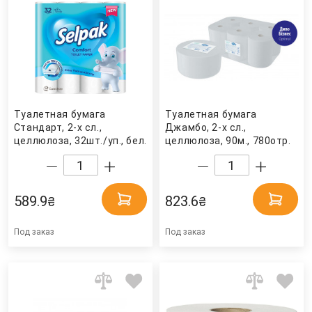
Туалетная бумага
Туалетная бумага
Стандарт, 2-х сл.,
Джамбо, 2-х сл.,
целлюлоза, 32шт./уп., бел.
целлюлоза, 90м., 780отр.
Selpak
(9,3*11,5см.), 12шт./уп.,
бел. Диво Бизнес
589.9
823.6
₴
₴
Под заказ
Под заказ