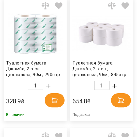
Туалетная бумага
Туалетная бумага
Джамбо, 2-х сл.,
Джамбо, 2-х сл.,
целлюлоза, 90м., 790отр.
целлюлоза, 96м., 845отр.
(9*11,3см.), 6шт./уп.
(9*11,34см.), 12шт./уп.,
Кохавинка
бел. (203020) Tischa
Papier
328.9
654.8
₴
₴
В наличии
Под заказ