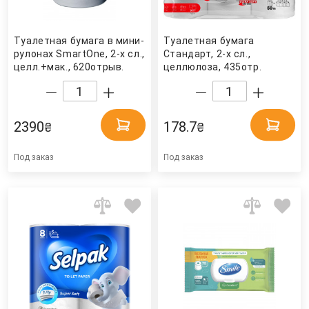
Туалетная бумага в мини-
Туалетная бумага
рулонах SmartOne, 2-х сл.,
Стандарт, 2-х сл.,
целл.+мак., 620отрыв.
целлюлоза, 435отр.
112м., 12шт./уп., (T9),бел.
(9,3*11,5см.), 6шт./уп.,
Tork
бел. Mildi Pro Expert
Украина
2390
178.7
₴
₴
Под заказ
Под заказ