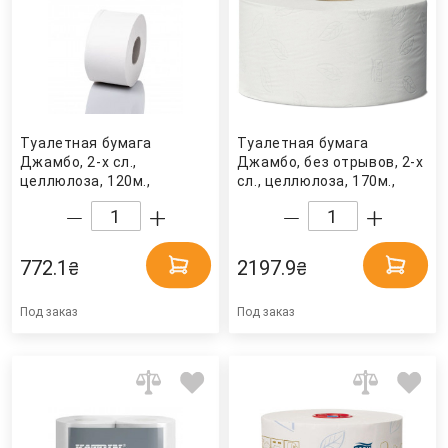
Туалетная бумага
Туалетная бумага
Джамбо, 2-х сл.,
Джамбо, без отрывов, 2-х
целлюлоза, 120м.,
сл., целлюлоза, 170м.,
1070отр.(9*11,2см.),
12шт./уп., (T2), бел. Tork
12шт./уп., бел. (203030)
Tischa Papier
772.1
2197.9
₴
₴
Под заказ
Под заказ