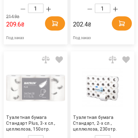
(9,6*12,4см.), 4шт./уп.,
листов, 30м., 8рул./уп.,
бел. Selpak
(T4), бел. Tork
214.9
₴
209.6
202.4
₴
₴
Под заказ
Под заказ
Туалетная бумага
Туалетная бумага
Стандарт Plus, 3-х сл.,
Стандарт, 2-х сл.,
целлюлоза, 150отр.
целлюлоза, 230отр.
(9,6*11,5см.), 8шт./уп.,
(9*11,35см.), 24шт./уп.,