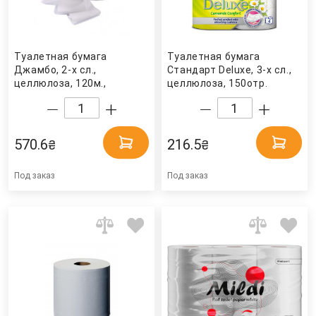
Туалетная бумага
Туалетная бумага
Джамбо, 2-х сл.,
Стандарт Deluxe, 3-х сл.,
целлюлоза, 120м.,
целлюлоза, 150отр.
1057отр.(9*11,3см.), 8шт./
(9,5*12,4см.), 4шт./уп.,
уп., бел. (203021) Tischa
ромашка. ZEWA
Papier
570.6
216.5
₴
₴
Под заказ
Под заказ