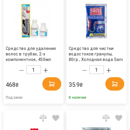
Средство для удаления
Средство для чистки
волос в трубах, 2-х
водостоков гранулы,
компонентное, 450мл.
80гр., Холодная вода Sani
(200 + 250мл.) HG
Silver
468
35.9
₴
₴
Под заказ
В наличии