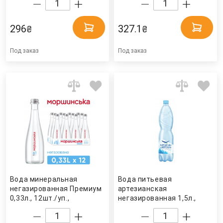
пластиковая бутылка
пласт. бут. с дозатором
Моршинская
Спорт Моршинская
296
327.1
₴
₴
Под заказ
Под заказ
Вода минеральная
Вода питьевая
негазированная Премиум
артезианская
0,33л., 12шт./уп.,
негазированная 1,5л.,
стеклянная бутылка
6шт./уп., пластиковая
Моршинская
бутылка Карпатська