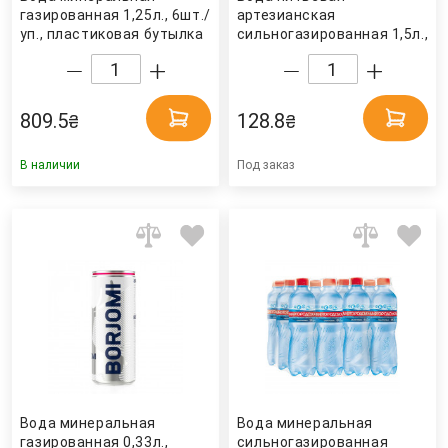
газированная 1,25л., 6шт./
артезианская
уп., пластиковая бутылка
сильногазированная 1,5л.,
Borjomi
6шт./уп., пластиковая
бутылка Природне
джерело
809.5
128.8
₴
₴
В наличии
Под заказ
Вода минеральная
Вода минеральная
газированная 0,33л.,
сильногазированная