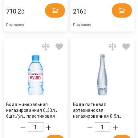
джерельна
710.2
216
₴
₴
Под заказ
Под заказ
Вода минеральная
Вода питьевая
негазированная 0,33л.,
артезианская
6шт./уп., пластиковая
негазированная 0,5л.,
бутылка Evian
6шт./уп., стеклянная
бутылка Карпатська
джерельна