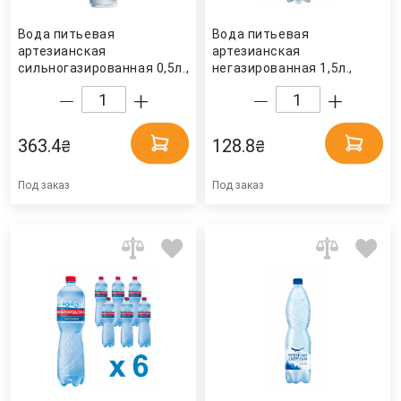
Вода питьевая
Вода питьевая
артезианская
артезианская
сильногазированная 0,5л.,
негазированная 1,5л.,
6шт./уп., стеклянная
6шт./уп., пластиковая
бутылка Карпатська
бутылка Природне
джерельна
джерело
363.4
128.8
₴
₴
Под заказ
Под заказ