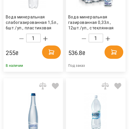
Вода минеральная
Вода минеральная
слабогазированная 1,5л.,
газированная 0,33л.,
6шт./уп., пластиковая
12шт./уп., стеклянная
бутылка Моршинская
бутылка Bonaqva
255
536.8
₴
₴
В наличии
Под заказ