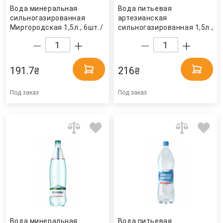
Вода минеральная
Вода питьевая
сильногазированная
артезианская
Миргородская 1,5л., 6шт./
сильногазированная 1,5л.,
уп., пластиковая бутылка
6шт./уп., пластиковая
Миргородская
бутылка Карпатська
джерельна
191.7
216
₴
₴
Под заказ
Под заказ
Вода минеральная
Вода питьевая