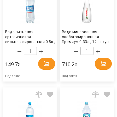
Вода питьевая
Вода минеральная
артезианская
слабогазированная
сильногазированная 0,5л.,
Премиум 0,33л., 12шт./уп.,
12шт./уп., пластиковая
стеклянная бутылка
бутылка Природне
Моршинская
джерело
149.7
710.2
₴
₴
Под заказ
Под заказ