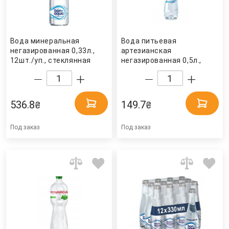
Вода минеральная
Вода питьевая
негазированная 0,33л.,
артезианская
12шт./уп., стеклянная
негазированная 0,5л.,
бутылка Bonaqva
12шт./уп., пластиковая
бутылка Природне
джерело
536.8
149.7
₴
₴
Под заказ
Под заказ