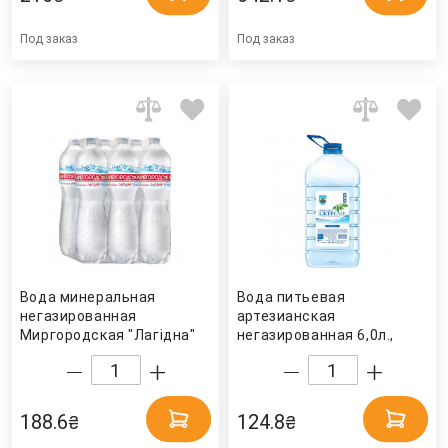
Под заказ
Под заказ
Вода минеральная
Вода питьевая
негазированная
артезианская
Миргородская "Лагідна"
негазированная 6,0л.,
1,5л., 6шт./уп.,
2шт./уп., пластиковая
пластиковая бутылка
бутылка
Миргородская
188.6
124.8
₴
₴