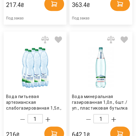
217.4
363.4
₴
₴
Под заказ
Под заказ
Вода питьевая
Вода минеральная
артезианская
газированная 1,0л., 6шт./
слабогазированная 1,5л.,
уп., пластиковая бутылка
6шт./уп., пластиковая
Borjomi
бутылка Карпатська
джерельна
216
642.1
₴
₴