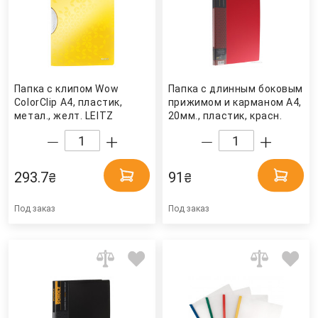
Папка с клипом Wow
Папка с длинным боковым
ColorClip А4, пластик,
прижимом и карманом А4,
метал., желт. LEITZ
20мм., пластик, красн.
Scholz
293.7
91
₴
₴
Под заказ
Под заказ