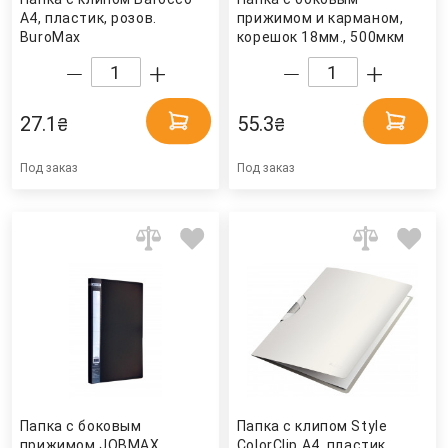
А4, пластик, розов.
прижимом и карманом,
BuroMax
корешок 18мм., 500мкм
пластик, до 120 лист.,
красн. 4Office
27.1
55.3
₴
₴
Под заказ
Под заказ
Папка с боковым
Папка с клипом Style
прижимом JOBMAX,
ColorClip А4, пластик,