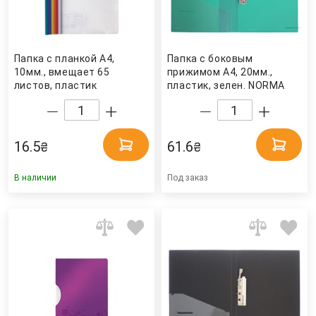
Папка с планкой А4,
Папка с боковым
10мм., вмещает 65
прижимом А4, 20мм.,
листов, пластик
пластик, зелен. NORMA
прозрачный, корешок
ассорт. 4Office
16.5
61.6
₴
₴
В наличии
Под заказ