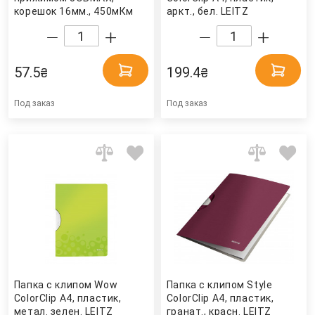
корешок 16мм., 450мКм
аркт., бел. LEITZ
пластик, до 120 лист.,
черн. BuroMax
57.5
199.4
₴
₴
Под заказ
Под заказ
Папка с клипом Wow
Папка с клипом Style
ColorClip А4, пластик,
ColorClip А4, пластик,
метал. зелен. LEITZ
гранат., красн. LEITZ