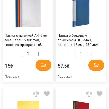
Папка с планкой А4, 6мм.,
Папка с боковым
вмещает 35 листов,
прижимом JOBMAX,
пластик прозрачный,
корешок 16мм., 450мкм
корешок ассорт. 4Office
пластик, до 120 лист.,
син. BuroMax
15
57.5
₴
₴
Под заказ
Под заказ