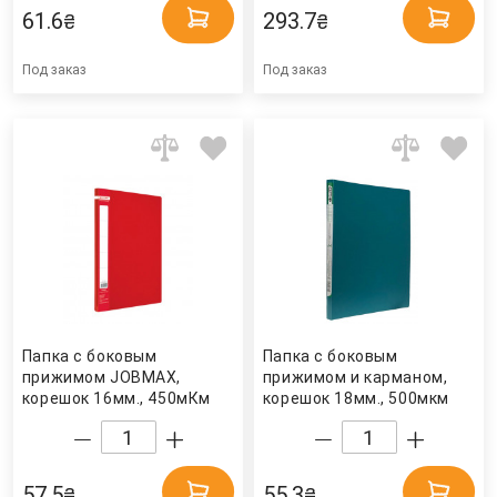
61.6
293.7
₴
₴
Под заказ
Под заказ
Папка с боковым
Папка с боковым
прижимом JOBMAX,
прижимом и карманом,
корешок 16мм., 450мКм
корешок 18мм., 500мкм
пластик, до 120 лист.,
пластик, до 120 лист.,
красн. BuroMax
зелен. 4Office
57.5
55.3
₴
₴