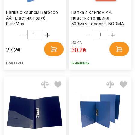
Папка с клипом Barocco
Папка с клипом А4,
А4, пластик, голуб.
пластик толщина
BuroMax
500мкм., ассорт. NORMA
30.4
₴
27.2
30.2
₴
₴
Под заказ
В наличии