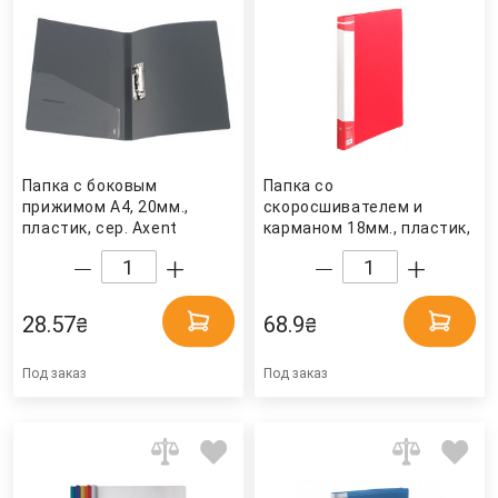
Папка с боковым
Папка со
прижимом А4, 20мм.,
скоросшивателем и
пластик, сер. Axent
карманом 18мм., пластик,
красн. BuroMax
28.57
68.9
₴
₴
Под заказ
Под заказ