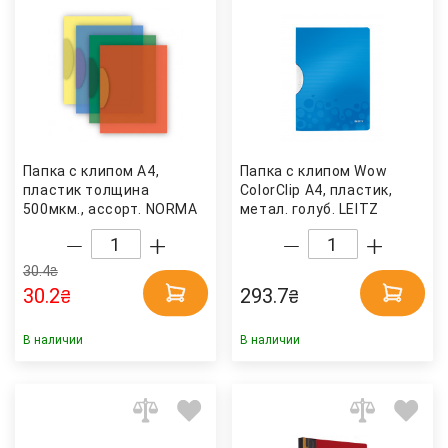
Папка с клипом А4,
Папка с клипом Wow
пластик толщина
ColorClip А4, пластик,
500мкм., ассорт. NORMA
метал. голуб. LEITZ
30.4
₴
30.2
293.7
₴
₴
В наличии
В наличии