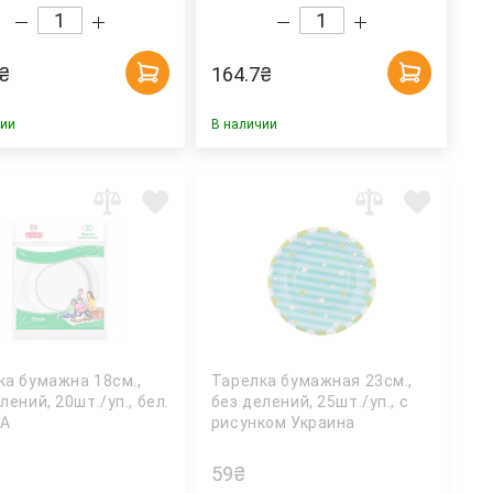
₴
164.7
₴
чии
В наличии
ка бумажна 18см.,
Тарелка бумажная 23см.,
лений, 20шт./уп., бел.
без делений, 25шт./уп., с
TA
рисунком Украина
59
₴