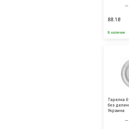
88.1
₴
В наличии
Тарелка б
без делени
Украина