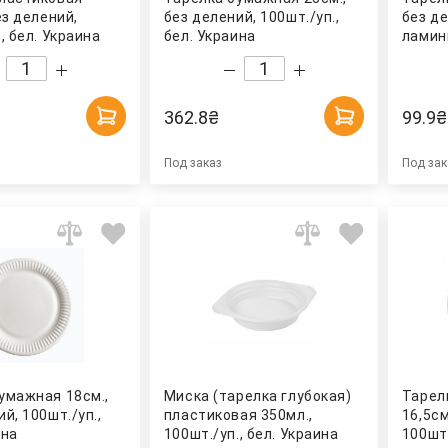
ез делений,
без делений, 100шт./уп.,
без де
, бел. Украина
бел. Украина
ламини
362.8
₴
99.9
₴
Под заказ
Под зак
умажная 18см.,
Миска (тарелка глубокая)
Тарел
й, 100шт./уп.,
пластиковая 350мл.,
16,5см
ина
100шт./уп., бел. Украина
100шт.