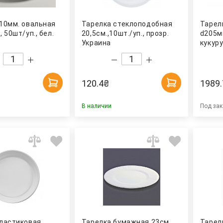
10мм. овальная
Тарелка стеклоподобная
Тарел
 50шт/уп., бел.
20,5см.,10шт./уп., прозр.
d205мм
Украина
кукур
200шт
120.4
₴
1989.
В наличии
Под зак
пластиковая
Тарелка бумажная 23см.,
Тарел