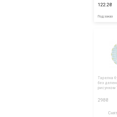
122.2
₴
Под заказ
Тарелка б
без делени
рисунком 
298
₴
Сня