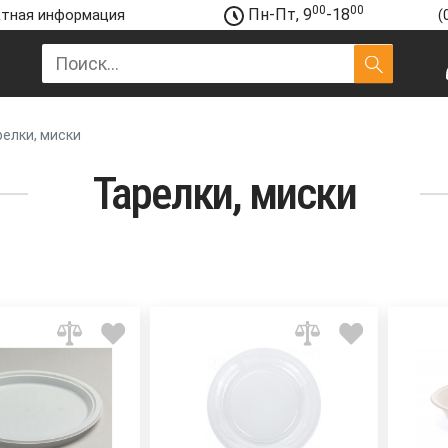
00
00
Пн-Пт, 9
-18
тная информация
(
релки, миски
Тарелки, миски