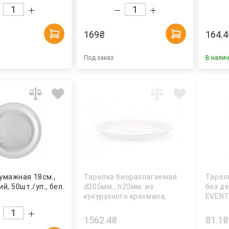
169
₴
164.4
Под заказ
В нали
Тарелка биоразлагаемая
Тарел
умажная 18см.,
d205мм., h20мм. из
без де
й, 50шт./уп., бел.
кукурузного крахмала,
EVEN
200шт/уп., беж. AMELON
1562.4
₴
81.1
₴