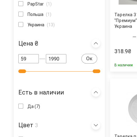
PapStar
(1)
Польша
(1)
Тарелка 3
"Премиум",
Украина
(13)
Украина
Цена ₴
318.9
₴
Ок
В наличии
Есть в наличии
Да
(7)
Цвет
3
Тарелка 