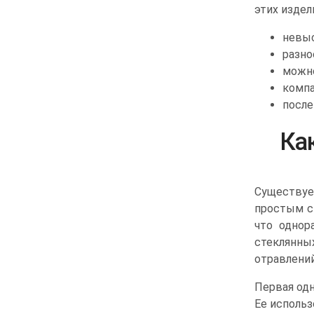
этих издел
невыс
разно
можно
компа
после
Ка
Существуе
простым ст
что однор
стеклянны
отравлени
Первая одн
Ее использ