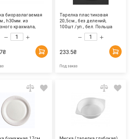
ка биоразлагаемая
Тарелка пластиковая
., h30мм. из
20,5см., без делений,
узного крахмала,
100шт./уп., бел. Польша
/уп. AMELON
7
₴
233.5
₴
аз
Под заказ
ка бумажная 17см.,
Миска (тарелка глубокая)