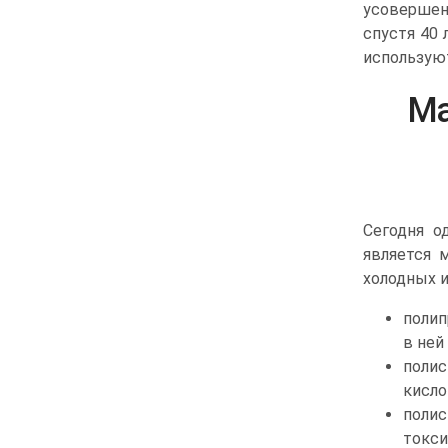
усовершен
спустя 40
используют
Ма
Сегодня о
является 
холодных и
полип
в ней
полис
кисло
поли
токси