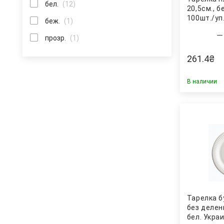
бел.
(12)
20,5см., б
100шт./уп.
беж.
(1)
прозр.
(1)
261.4
₴
В наличии
Тарелка б
без делени
бел. Укра