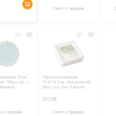
Снято с продаж
умажная 23см.,
Тарелка бумажная
й, 100шт./уп., с
15,5*15,5см., без делений,
Украина
50шт./уп., бел. PapStar
207.3
₴
то с продаж
Снято с продаж