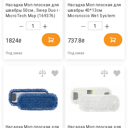
Насадка Моп плоская для
Насадка Моп плоская для
швабры 50см., Swep Duo r-
швабры 40*13см.
MicroTech Mop (169376)
Microriccio Wet System
Vileda Professional
микрофибра, красн. TTS
1824
737.8
₴
₴
Под заказ
Под заказ
Насадка Моп плоская для
Насадка Моп плоская для