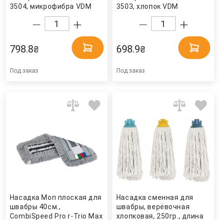
3504, микрофибра VDM
3503, хлопок VDM
798.8
698.9
₴
₴
Под заказ
Под заказ
Насадка Моп плоская для
Насадка сменная для
швабры 40см.,
швабры, верёвочная
CombiSpeed Pro r-Trio Max
хлопковая, 250гр., длина