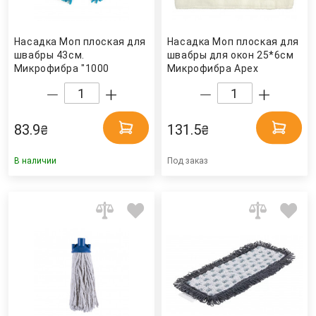
Насадка Моп плоская для
Насадка Моп плоская для
швабры 43см.
швабры для окон 25*6см
Микрофибра "1000
Микрофибра Apex
пальцев" (Лапша), голуб.
Eco Fabric
83.9
131.5
₴
₴
В наличии
Под заказ