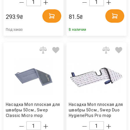
Дом
293.9
81.5
₴
₴
Под заказ
В наличии
Насадка Моп плоская для
Насадка Моп плоская для
швабры 50см., Swep
швабры 50см., Swep Duo
Classic Micro mop
HygienePlus Pro mop
(508437) Vileda
(171428) Vileda
Professional
Professional