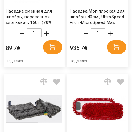
Насадка сменная для
Насадка Моп плоская для
швабры, верёвочная
швабры 40см., UltraSpeed
хлопковая, 160г. (70%
Pro r-MicroSpeed Max
хлопок, 30% полиэстер)
(173477) Vileda
Eco Fabric
Professional
89.7
936.7
₴
₴
Под заказ
Под заказ