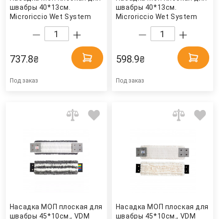
швабры 40*13см.
швабры 40*13см.
Microriccio Wet System
Microriccio Wet System
микрофибра, син. TTS
микрофибра, бел. TTS
737.8
598.9
₴
₴
Под заказ
Под заказ
Насадка МОП плоская для
Насадка МОП плоская для
швабры 45*10см., VDM
швабры 45*10см., VDM