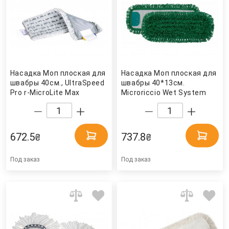
Насадка Моп плоская для
Насадка Моп плоская для
швабры 40см., UltraSpeed
швабры 40*13см.
Pro r-MicroLite Max
Microriccio Wet System
(173421) Vileda
микрофибра, зелен. TTS
Professional
672.5
737.8
₴
₴
Под заказ
Под заказ