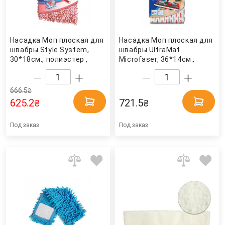
Насадка Моп плоская для
Насадка Моп плоская для
швабры Style System,
швабры UltraMat
30*18см., полиэстер ,
Microfaser, 36*14см.,
розов. Vileda
хлопок , бел. Vileda
666.5
₴
625.2
721.5
₴
₴
Под заказ
Под заказ