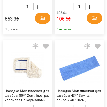
(173457) Vileda
веревок 27см. Мой Дом
Professional
106.6
₴
653.3
106.5
₴
₴
Под заказ
В наличии
Насадка Моп плоская для
Насадка Моп плоская для
швабры 80*12см., Екстра,
швабры 43*13см. для
хлопковая с карманами,
основы 40*10см.,
беж. Uctem
микрофибра, ассорти Мой