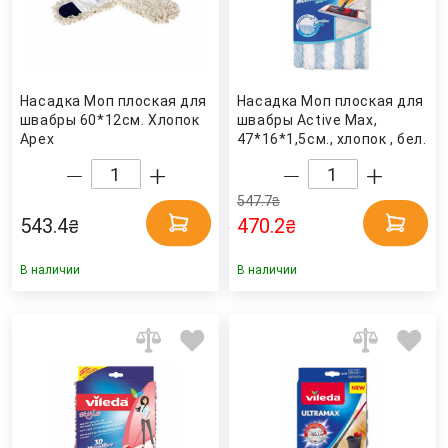
Насадка Моп плоская для
Насадка Моп плоская для
швабры 60*12см. Хлопок
швабры Active Max,
Apex
47*16*1,5cм., хлопок , бел.
Vileda
547.7
₴
543.4
470.2
₴
₴
В наличии
В наличии