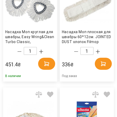
Насадка Моп круглая для
Насадка Моп плоская для
швабры, Easy Wring&Clean
швабры 60*12см. JOINTED
Turbo Classic,
DUST хлопок Filmop
веревочная, микрофибра,
бел. Vileda
451.4
336
₴
₴
В наличии
Под заказ