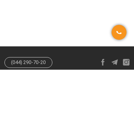
(044) 290-70-20
info@happypen.com.ua
offer@happypen.com.ua
(Для
поставщиков)
HappyPen 2026. Все права защищены