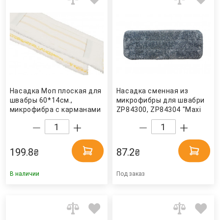
Насадка Моп плоская для
Насадка сменная из
швабры 60*14см.,
микрофибры для швабри
микрофибра с карманами
ZP84300, ZP84304 "Maxi
MEY60, желт. Турция
Flat Mop" (ZP84302)
Zambak Plastik
199.8
87.2
₴
₴
В наличии
Под заказ