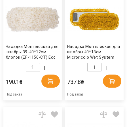
Насадка Моп плоская для
Насадка Моп плоская для
швабры 39-40*12см.
швабры 40*13см.
Хлопок (EF-1150-CT) Eco
Microriccio Wet System
Fabric
микрофибра, желт. TTS
190.1
737.8
₴
₴
Под заказ
Под заказ