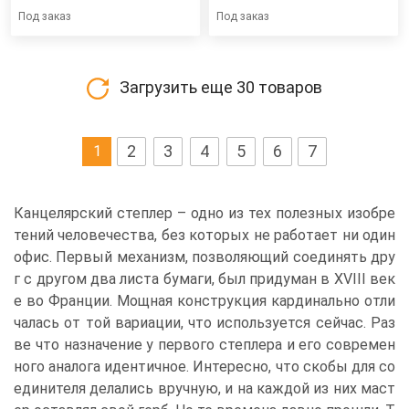
Под заказ
Под заказ
Загрузить еще
30
товаров
2
3
4
5
6
7
1
Канцелярский степлер – одно из тех полезных изобре
тений человечества, без которых не работает ни один
офис. Первый механизм, позволяющий соединять дру
г с другом два листа бумаги, был придуман в XVIII век
е во Франции. Мощная конструкция кардинально отли
чалась от той вариации, что используется сейчас. Раз
ве что назначение у первого степлера и его современ
ного аналога идентичное. Интересно, что скобы для со
единителя делались вручную, и на каждой из них маст