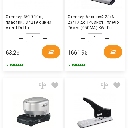
Степлер №10 10л.,
Степлер большой 23/6-
пластик., D4219 синий
23/17 до 140лист., плечо
Axent Delta
76мм. (050MA) KW-Trio
63.2
1661.9
₴
₴
В наличии
В наличии