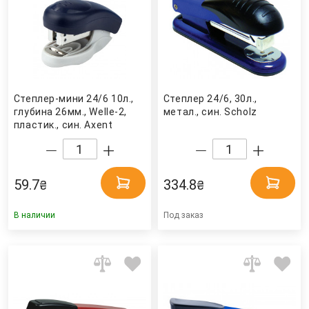
Степлер-мини 24/6 10л.,
Степлер 24/6, 30л.,
глубина 26мм., Welle-2,
метал., син. Scholz
пластик., син. Axent
59.7
334.8
₴
₴
В наличии
Под заказ