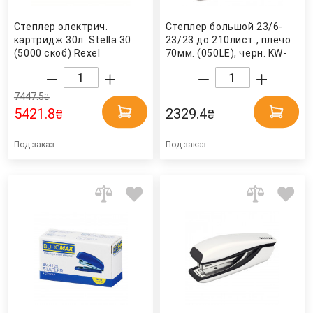
Степлер электрич.
Степлер большой 23/6-
картридж 30л. Stella 30
23/23 до 210лист., плечо
(5000 скоб) Rexel
70мм. (050LE), черн. KW-
Trio
7447.5
₴
5421.8
2329.4
₴
₴
Под заказ
Под заказ