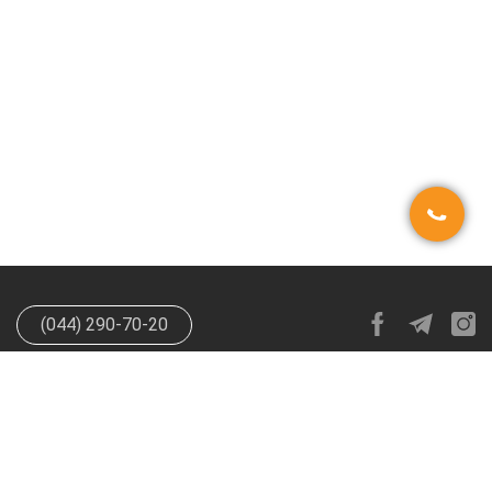
(044) 290-70-20
info@happypen.com.ua
offer@happypen.com.ua
(Для
поставщиков)