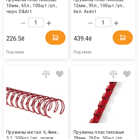
10мм., 65л., 100шт./уп.,
12мм., 95л., 100шт./уп.,
черн. D&Art
бел. Axent
226.5
439.4
₴
₴
Под заказ
Под заказ
Пружины метал. 6,4мм.;
Пружины пластиковые
3:1, 100шт./уп., розов.
28мм., 260л., 50шт./уп.,