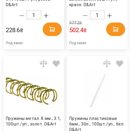
D&Art
красн. D&Art
577.2
₴
228.6
502.4
₴
₴
Под заказ
Под заказ
Пружины метал. 8 мм.; 3:1,
Пружины пластиковые
100шт./уп., золот. D&Art
6мм., 30л., 100шт./уп., бел.
D&Art