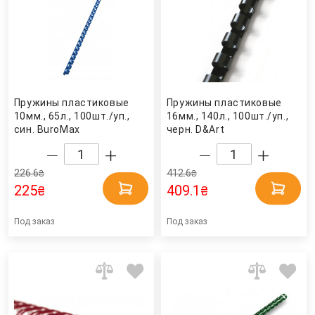
Пружины пластиковые
Пружины пластиковые
10мм., 65л., 100шт./уп.,
16мм., 140л., 100шт./уп.,
син. BuroMax
черн. D&Art
226.6
412.6
₴
₴
225
409.1
₴
₴
Под заказ
Под заказ