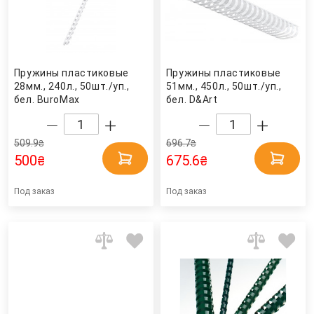
Пружины пластиковые
Пружины пластиковые
28мм., 240л., 50шт./уп.,
51мм., 450л., 50шт./уп.,
бел. BuroMax
бел. D&Art
509.9
696.7
₴
₴
500
675.6
₴
₴
Под заказ
Под заказ