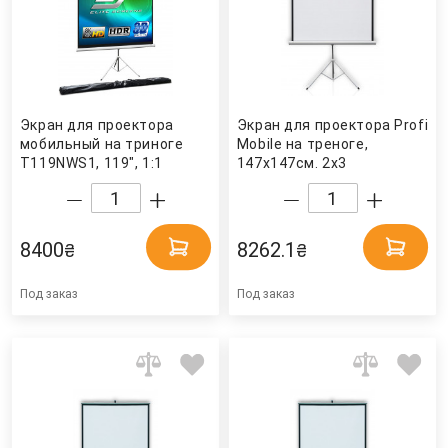
Экран для проектора
Экран для проектора Profi
мобильный на триноге
Mobile на треноге,
T119NWS1, 119", 1:1
147х147см. 2x3
(213,4х213,4 см.), бел.
Elite Screens
8400
8262.1
₴
₴
Под заказ
Под заказ