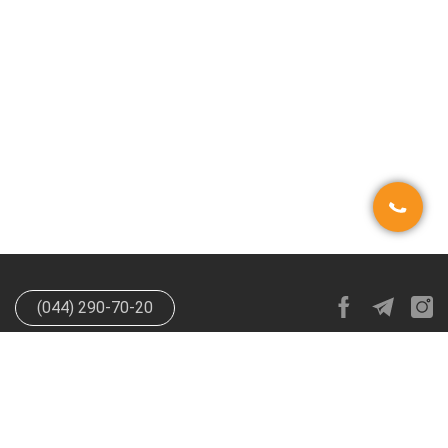
(044) 290-70-20
info@happypen.com.ua
offer@happypen.com.ua
(Для
поставщиков)