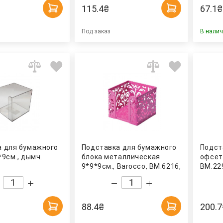
115.4
₴
67.1
₴
Под заказ
В нали
а для бумажного
Подставка для бумажного
Подст
*9см., дымч.
блока металлическая
офсет
9*9*9см., Barocco, BM.6216,
ВМ.22
розов. BuroMax
88.4
₴
200.7