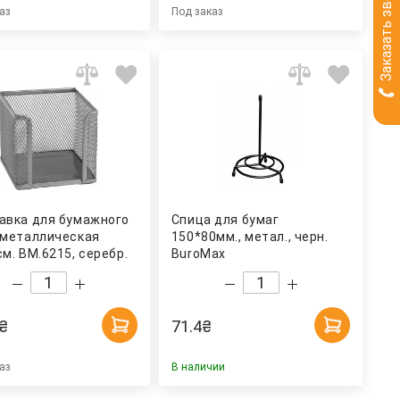
Заказать звонок
аз
Под заказ
авка для бумажного
Спица для бумаг
 металлическая
150*80мм., метал., черн.
м. BM.6215, серебр.
BuroMax
ax
₴
71.4
₴
аз
В наличии