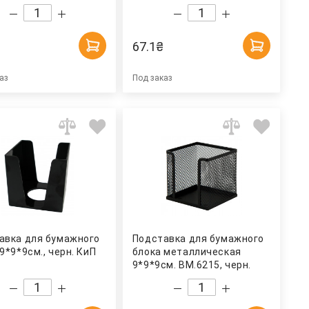
67.1
₴
аз
Под заказ
авка для бумажного
Подставка для бумажного
9*9*9см., черн. КиП
блока металлическая
9*9*9см. BM.6215, черн.
BuroMax