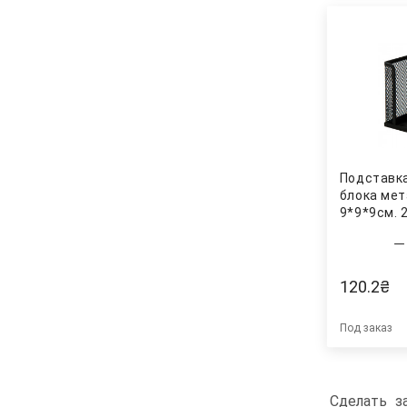
Подставк
блока ме
9*9*9см. 2
120.2
₴
Под заказ
Сделать з