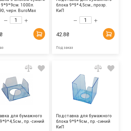
 9*9*9см. 1000л.
блока 9*9*4,5см., прозр.
90, черн. BuroMax
КиП
₴
42.8
₴
аз
Под заказ
авка для бумажного
Подставка для бумажного
9*9*4,5см., пр.-синий
блока 9*9*9см., пр.-синий
КиП