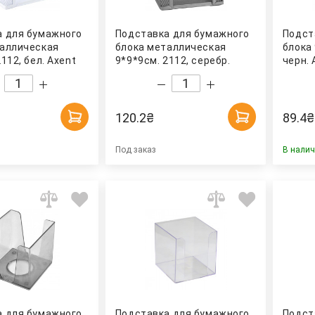
а для бумажного
Подставка для бумажного
Подст
таллическая
блока металлическая
блока 
112, бел. Axent
9*9*9см. 2112, серебр.
черн. 
Axent
120.2
₴
89.4
₴
Под заказ
В нали
а для бумажного
Подставка для бумажного
Подст