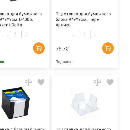
авка для бумажного
Подставка для бумажного
9*9*9см. D4005,
блока 9*9*9см., черн.
Axent Delta
Арника
79.7
₴
чии
Под заказ
авка с блоком бумаги
Подставка для бумажного