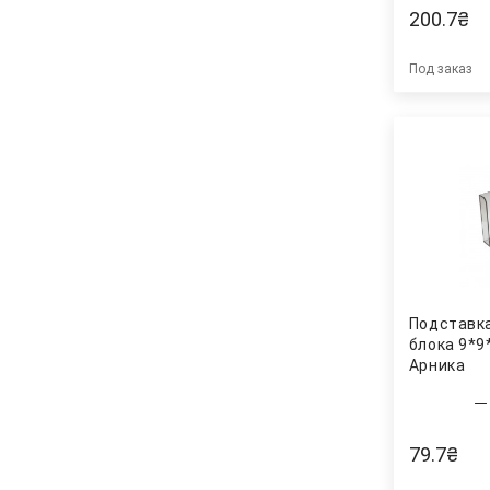
200.7
₴
Под заказ
Подставк
блока 9*9
Арника
79.7
₴