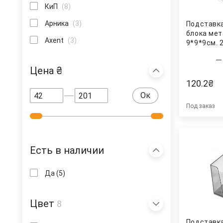
КиП
(8)
Арника
(3)
Подставк
блока ме
Axent
(3)
9*9*9см. 2
Цена ₴
120.2
₴
Ок
Под заказ
Есть в наличии
Да
(5)
Цвет
8
Подставк