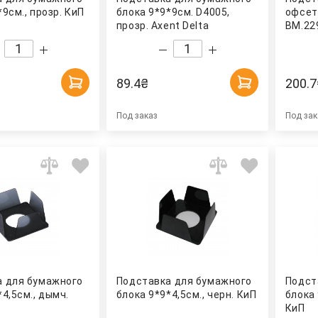
*9см., прозр. КиП
блока 9*9*9см. D4005,
офсет
прозр. Axent Delta
ВМ.22
89.4
₴
200.7
Под заказ
Под зак
а для бумажного
Подставка для бумажного
Подст
*4,5см., дымч.
блока 9*9*4,5см., черн. КиП
блока 
КиП