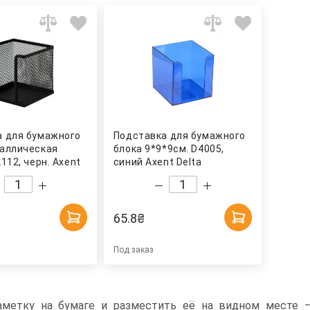
а для бумажного
Подставка для бумажного
таллическая
блока 9*9*9см. D4005,
112, черн. Axent
синий Axent Delta
65.8
₴
Под заказ
аметку на бумаге и разместить её на видном месте –