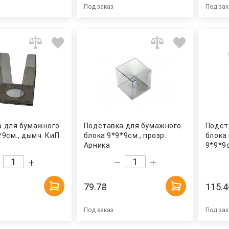
Под заказ
Под зак
а для бумажного
Подставка для бумажного
Подст
*9см., дымч. КиП
блока 9*9*9см., прозр.
блока
Арника
9*9*9с
BuroM
79.7
₴
115.4
Под заказ
Под зак