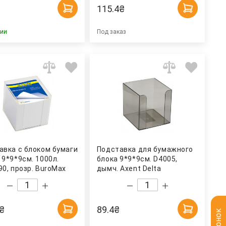
115.4
₴
чии
Под заказ
авка с блоком бумаги
Подставка для бумажного
 9*9*9см. 1000л.
блока 9*9*9см. D4005,
90, прозр. BuroMax
дымч. Axent Delta
₴
89.4
₴