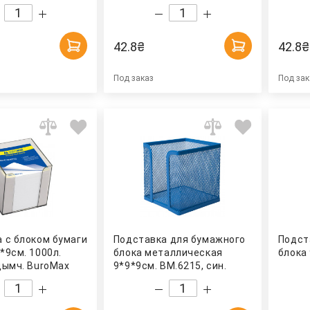
42.8
₴
42.8
₴
Под заказ
Под зак
 с блоком бумаги
Подставка для бумажного
Подст
*9см. 1000л.
блока металлическая
блока 
дымч. BuroMax
9*9*9см. BM.6215, син.
BuroMax