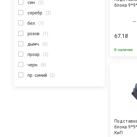
син.
(2)
блока 9*9
серебр.
(2)
бел.
(1)
розов.
(1)
67.1
₴
дымч.
(5)
В наличии
прозр.
(5)
черн.
(8)
пр.-синий
(2)
Подставк
блока 9*9
КиП