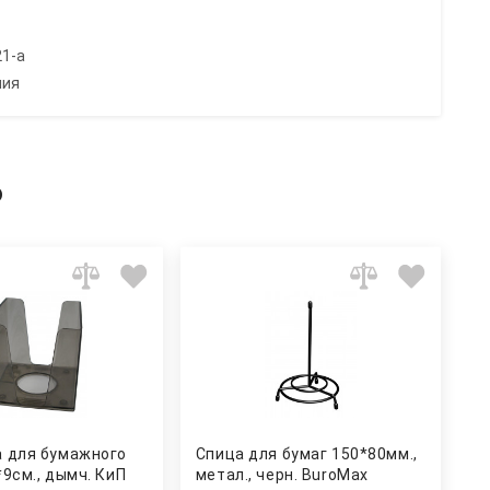
21-a
ния
ь
 для бумажного
Спица для бумаг 150*80мм.,
*9см., дымч. КиП
метал., черн. BuroMax