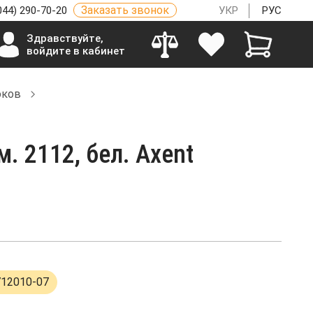
Заказать звонок
044) 290-70-20
УКР
РУС
Здравствуйте,
войдите в кабинет
оков
 2112, бел. Axent
712010-07