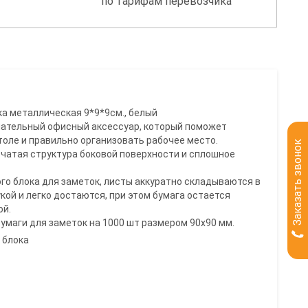
по тарифам перевозчика
а металлическая 9*9*9см., белый
мечательный офисный аксессуар, который поможет
оле и правильно организовать рабочее место.
Заказать звонок
етчатая структура боковой поверхности и сплошное
го блока для заметок, листы аккуратно складываются в
укой и легко достаются, при этом бумага остается
ой.
бумаги для заметок на 1000 шт размером 90х90 мм.
 блока