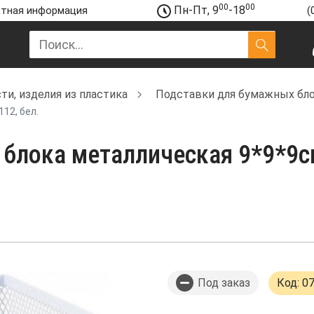
00
00
Пн-Пт, 9
-18
тная информация
(
и, изделия из пластика
Подставки для бумажных бл
12, бел.
блока металлическая 9*9*9см.
Под заказ
Код: 0