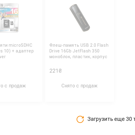
мяти microSDHC
Флеш-память USB 2.0 Flash
ss 10) + адаптер
Drive 16Gb JetFlash 350
wer
моноблок, пластик, корпус
черн. TRANSCEND
221
₴
то с продаж
Снято с продаж
Загрузить еще
30