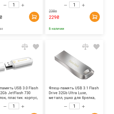
 TRANSCEND
APACER
238
₴
₴
229
₴
аз
В наличии
память USB 3.0 Flash
Флеш-память USB 3.1 Flash
32Gb JetFlash 730
Drive 32Gb Ultra Luxe,
ок, пластик. корпус,
металл, ушко для брелка,
TRANSCEND
серебр. Sandisk