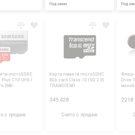
Под заказ
Под зак
мяти microSDXC
Карта памяти microSDHC
Флеш-
 Plus C10 UHS-I
8Gb card Class 10 (SD 2.0)
Drive 
s [MB-
TRANSCEND
моноб
RU] + переходник
черн.
UNG
345.42
₴
221
₴
то с продаж
Снято с продаж