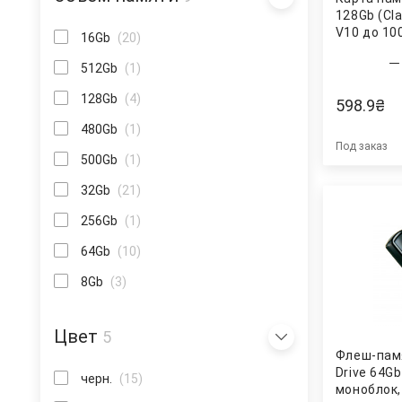
128Gb (Cla
V10 до 10
16Gb
(20)
чтение/85
Kingston
512Gb
(1)
128Gb
(4)
598.9
₴
480Gb
(1)
Под заказ
500Gb
(1)
32Gb
(21)
256Gb
(1)
64Gb
(10)
8Gb
(3)
Цвет
5
Флеш-памя
Drive 64Gb
черн.
(15)
моноблок,