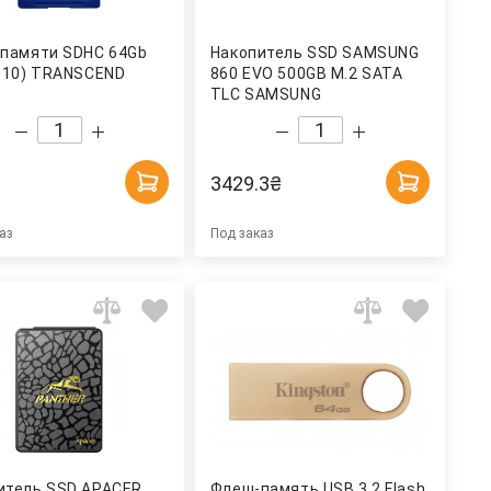
 памяти SDHC 64Gb
Накопитель SSD SAMSUNG
s 10) TRANSCEND
860 EVO 500GB M.2 SATA
TLC SAMSUNG
3429.3
₴
аз
Под заказ
итель SSD APACER
Флеш-память USB 3.2 Flash