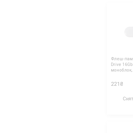
Флеш-памя
Drive 16Gb
моноблок,
бел. TRA
221
₴
Сня