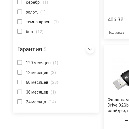
черн. TR
серебр.
(1)
золот.
(1)
406.3
₴
темно-красн.
(1)
бел.
(12)
Под заказ
Гарантия
5
120 месяцев
(1)
12 месяцев
(3)
60 месяцев
(28)
36 месяцев
(1)
Флеш-памя
24 месяца
(14)
Drive 32Gb
слайдер, 
черн. TR