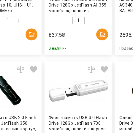
ss 10, UHS-I, U1,
Drive 128Gb JetFlash AH355
AS340
0МБ/с
моноблок, пластик
SATAII
МБ/с запись)
(AP128GAH355B-1) APACER
(AP48
637.5
₴
2595.
В наличии
Под зак
ть USB 2.0 Flash
Флеш-память USB 3.0 Flash
Флеш-
 JetFlash 350
Drive 128Gb JetFlash 730
Drive 
 пластик. корпус,
моноблок, пластик. корпус,
монобл