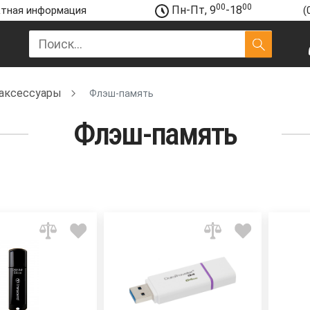
00
00
Пн-Пт, 9
-18
тная информация
(
аксессуары
Флэш-память
Флэш-память