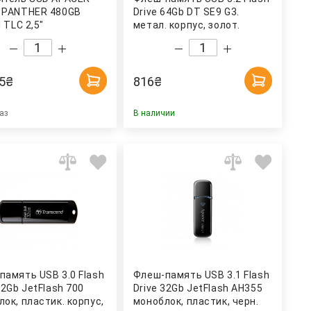
 PANTHER 480GB
Drive 64Gb DT SE9 G3.
I TLC 2,5"
метал. корпус, золот.
0GAS340G-1) APACER
Kingston
5
₴
816
₴
аз
В наличии
память USB 3.0 Flash
Флеш-память USB 3.1 Flash
32Gb JetFlash 700
Drive 32Gb JetFlash AH355
ок, пластик. корпус,
моноблок, пластик, черн.