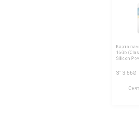
Карта па
16Gb (Cla
Silicon Po
313.66
₴
Сня