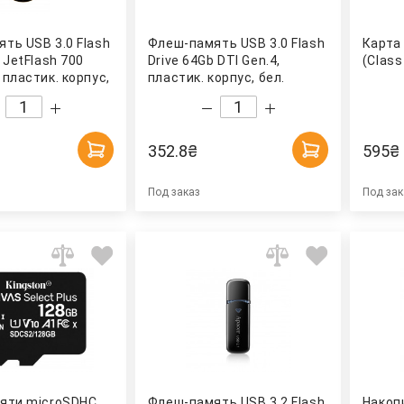
ть USB 3.0 Flash
Флеш-память USB 3.0 Flash
Карта
 JetFlash 700
Drive 64Gb DTI Gen.4,
(Clas
 пластик. корпус,
пластик. корпус, бел.
ANSCEND
Kingston
352.8
₴
595
₴
Под заказ
Под зак
мяти microSDHC
Флеш-память USB 3.2 Flash
Накоп