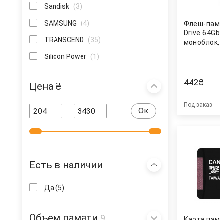
Sandisk
(3)
SAMSUNG
(4)
Флеш-памя
Drive 64Gb
TRANSCEND
(35)
моноблок,
черн. TR
Silicon Power
(1)
442
₴
Цена ₴
Под заказ
Ок
Есть в наличии
Да
(5)
Объем памяти
9
Карта па