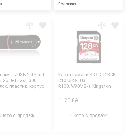
аз
Под заказ
память USB 2.0 Flash
Карта памяти SDXC 128GB
16Gb JetFlash 300
C10 UHS-I U3
лок, пластик, корпус
R100/W80MB/s Kingston
 TRANSCEND
1123.8
₴
Снято с продаж
Снято с продаж