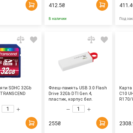
412.5
₴
411.4
В наличии
Под зак
яти SDHC 32Gb
Флеш-память USB 3.0 Flash
Карта
) TRANSCEND
Drive 32Gb DTI Gen.4,
C10 UH
пластик, корпус бел.
R170/
Kingston
255
₴
2308.