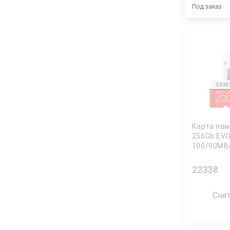
Под заказ
Карта па
256Gb EVO
100/90MB/
MC256GA/
SD SAMS
2233
₴
Сня