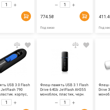
ANSCEND
бел. TRANSCEND
черн.
774.5
₴
411.4
Под заказ
Под зак
ть USB 3.0 Flash
Флеш-память USB 3.1 Flash
Флеш-
 JetFlash 790
Drive 64Gb JetFlash AH355
Drive 
пластик. корпус,
моноблок, пластик, черн.
монобл
ANSCEND
APACER
бел. 