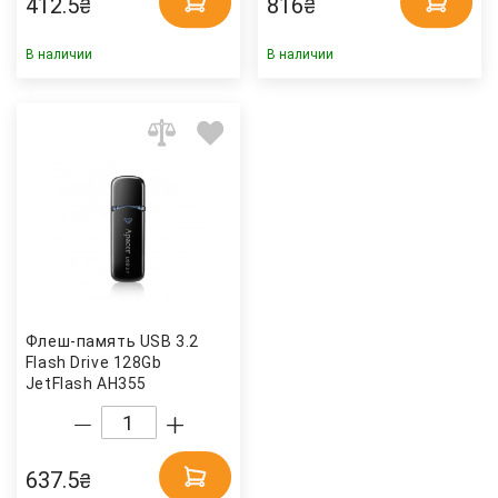
412.5
816
₴
₴
В наличии
В наличии
Флеш-память USB 3.2
Flash Drive 128Gb
JetFlash AH355
моноблок, пластик
(AP128GAH355B-1)
APACER
637.5
₴