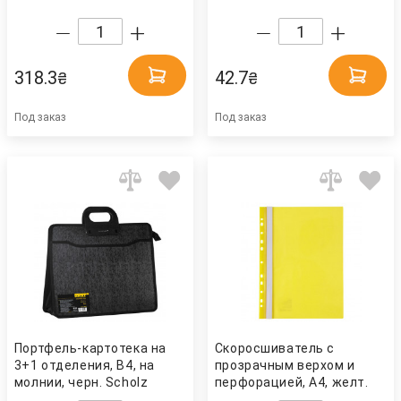
318.3
42.7
₴
₴
Под заказ
Под заказ
Портфель-картотека на
Скоросшиватель с
3+1 отделения, В4, на
прозрачным верхом и
молнии, черн. Scholz
перфорацией, А4, желт.
Axent