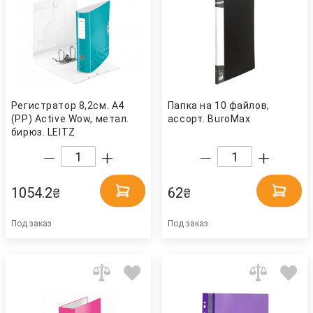
Регистратор 8,2см. А4
Папка на 10 файлов,
(PP) Active Wow, метал.
ассорт. BuroMax
бирюз. LEITZ
1054.2
62
₴
₴
Под заказ
Под заказ