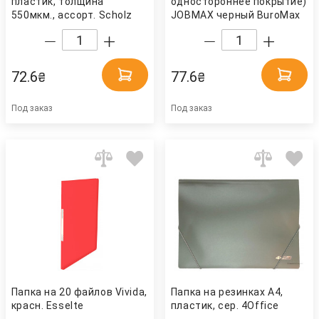
пластик, толщина
одностороннее покрытие) L
550мкм., ассорт. Scholz
JOBMAX черный BuroMax
72.6
77.6
₴
₴
Под заказ
Под заказ
Папка на 20 файлов Vivida,
Папка на резинках А4,
красн. Esselte
пластик, сер. 4Office