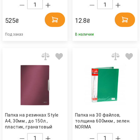
525
12.8
₴
₴
Под заказ
В наличии
Папка на резинках Style
Папка на 30 файлов,
А4, 30мм., до 150л.,
толщина 600мкм., зелен.
пластик, гранатовый
NORMA
красн. LEITZ