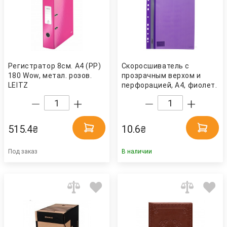
Регистратор 8см. А4 (PP)
Скоросшиватель с
180 Wow, метал. розов.
прозрачным верхом и
LEITZ
перфорацией, А4, фиолет.
NORMA
515.4
10.6
₴
₴
Под заказ
В наличии