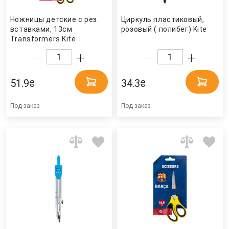
Ножницы детские с рез.
Циркуль пластиковый,
вставками, 13см
розовый ( полибег) Kite
Transformers Kite
51.9
34.3
₴
₴
Под заказ
Под заказ