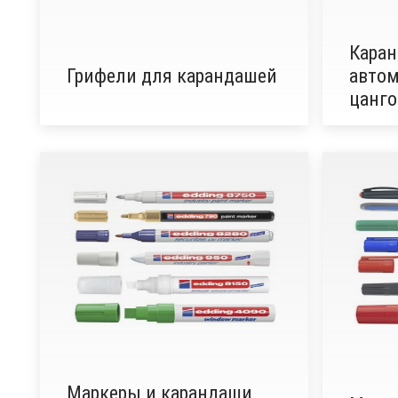
Кара
Грифели для карандашей
автом
цанг
Маркеры и карандаши