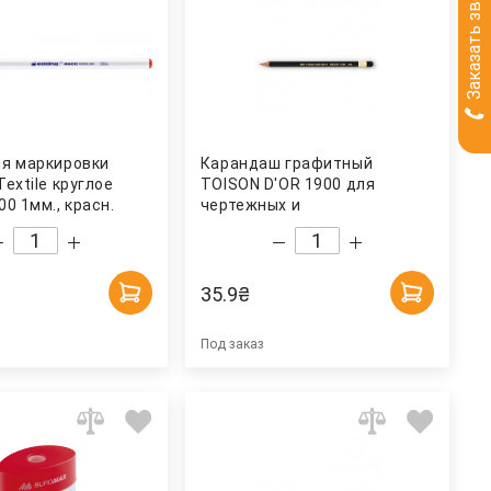
Заказать звонок
ля маркировки
Карандаш графитный
Textile круглое
TOISON D'OR 1900 для
00 1мм., красн.
чертежных и
художественных работ, 7H
Koh-i-noor
35.9
₴
Под заказ