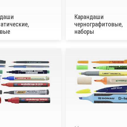
ндаши
Карандаши
атические,
чернографитовые,
овые
наборы