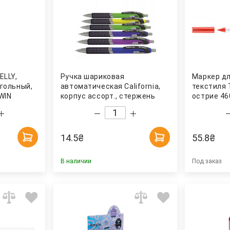
ELLY,
Ручка шариковая
Маркер д
угольный,
автоматическая California,
текстиля 
WIN
корпус ассорт., стержень
острие 46
син. NORMA
Edding
14.5
₴
55.8
₴
В наличии
Под заказ