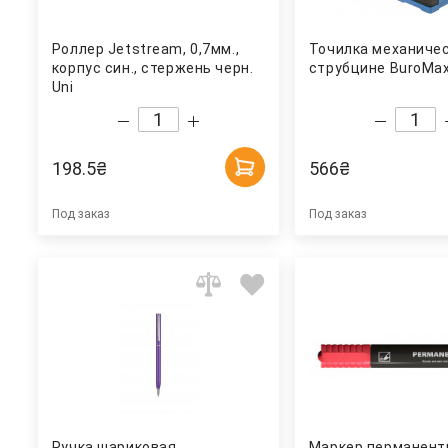
Роллер Jetstream, 0,7мм.,
Точилка механичес
корпус син., стержень черн.
струбцине BuroMa
Uni
198.5
₴
566
₴
Под заказ
Под заказ
Ручка шариковая
Маркер перманент