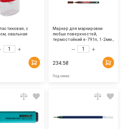
ластиковая, с
Маркер для маркировки
ом, овальная
любых поверхностей,
термостойкий e-791n, 1-2мм.,
коричневый Edding
234.5
₴
Под заказ