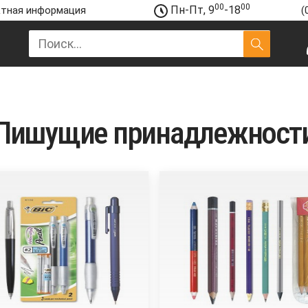
00
00
Пн-Пт, 9
-18
тная информация
(
Пишущие принадлежност