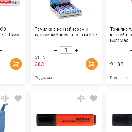
090,
Точилка с контейнером и
Точилка п
е 4-15мм.,
ластиком Faces, ассорти Kite
контейнер
BuroMax
51.4
₴
36
₴
21.9
₴
Под заказ
Под заказ