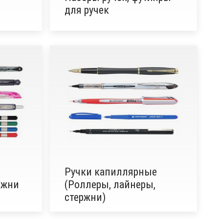
е
для ручек
Ручки капиллярные
ржни
(Роллеры, лайнеры,
стержни)