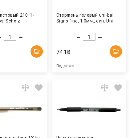
кстовый 210, 1-
Стержень гелевый uni-ball
з. Scholz
Signo fine, 1,0мм., син. Uni
74.1
₴
Под заказ
иковая Round Stic,
Ручка шариковая