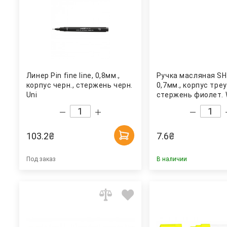
Линер Pin fine line, 0,8мм.,
Ручка масляная SH
корпус черн., стержень черн.
0,7мм., корпус тре
Uni
стержень фиолет. 
103.2
₴
7.6
₴
Под заказ
В наличии