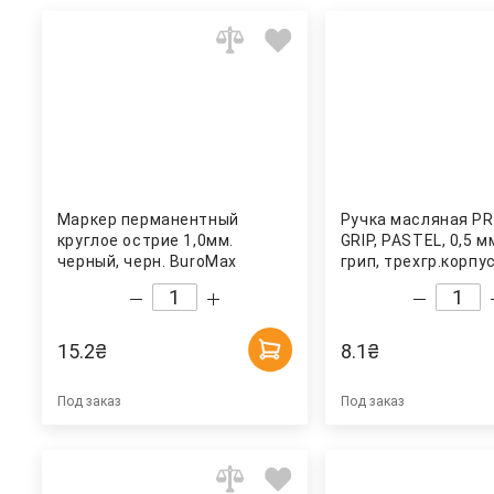
Маркер перманентный
Ручка масляная P
круглое острие 1,0мм.
GRIP, PASTEL, 0,5 мм
черный, черн. BuroMax
грип, трехгр.корпу
чернила, ассорт. B
15.2
₴
8.1
₴
Под заказ
Под заказ