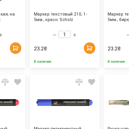
кая, на
Маркер текстовый 210, 1-
Маркер те
x
5мм., красн. Scholz
5мм., бирю
23.2
₴
23.2
₴
В наличии
В наличии
ный,
Маркер перманентный,
Ручка шар