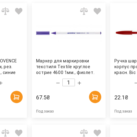
ROVENCE
Маркер для маркировки
Ручка шар
, рез.
текстиля Textile круглое
корпус пр
с, синие
острие 4600 1мм., фиолет.
красн. Bic
uroMax
Edding
67.5
₴
22.1
₴
Под заказ
Под заказ