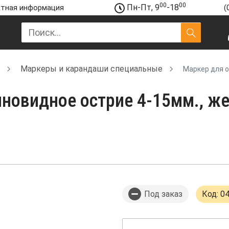
00
00
Пн-Пт, 9
-18
тная информация
(
Маркеры и карандаши специальные
Маркер для о
новидное острие 4-15мм., же
Под заказ
Код: 0