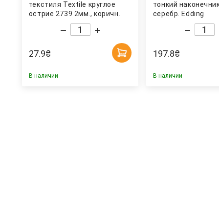
текстиля Textile круглое
тонкий наконечник
острие 2739 2мм., коричн.
серебр. Edding
Centropen
27.9
₴
197.8
₴
В наличии
В наличии