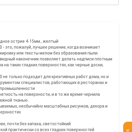
идное острие 4-15мм., желтый
0 - это, пожалуй, лучшее решение, когда возникает
ировку или тексты мелом без образования пыли.
овидный наконечник позволяет делать надписи плотным
 на таких гладких поверхностях, как черные доски,
0 не только подходит для креативных работ дома, но и
рументом специалистов, работающих в ресторанах и
й промышленности.
четкость на поверхности, и в то же время чернила
ажной тканью. .
ываемых, необычайно масштабных рисунков, декора и
верхностях
ве, почти без запаха, светостойкий
кой практически со всех гладких поверхностей