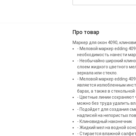
Про товар
Маркер для окон 4090, клинов
- Меловой маркер edding 409
необходимость нанести марк
- Необычайно широкий клин
слоем жидкого цветного мела
зеркала или стекло.
- Меловой маркер edding 409
является излюбленным инст
барах, а также в стекольно
- Цветные линии сохраняют 
можно без труда удалить вл
- Подойдет для создания см
надписей на непористых по
- Клиновидный наконечник
- Жидкий мел на водной осно
- Стирается влажной салфет