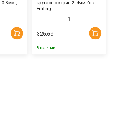
 0,8мм.,
круглое острие 2-4мм. бел.
Edding
325.6
₴
В наличии