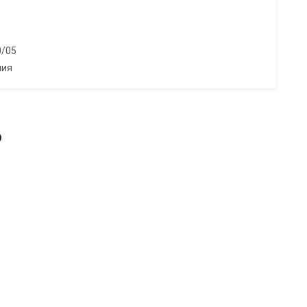
0/05
ния
ь