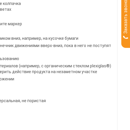
Заказать звонок
е колпачка
цветах
ните маркер
иком вниз, например, на кусочке бумаги
нечник движениями вверх-вниз, пока в него не поступят
ользованию
териалов (например, с органическим стеклом plexiglas®)
ерить действие продукта на незаметном участке
ложении
ерсальная, не пористая