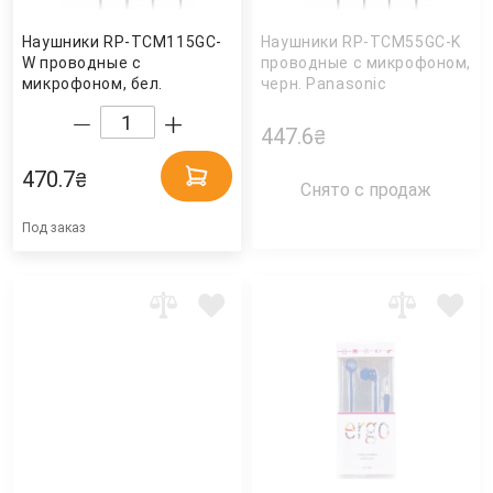
Наушники RP-TCM115GC-
Наушники RP-TCM55GC-K
W проводные с
проводные с микрофоном,
микрофоном, бел.
черн. Panasonic
Panasonic
447.6
₴
470.7
₴
Снято с продаж
Под заказ