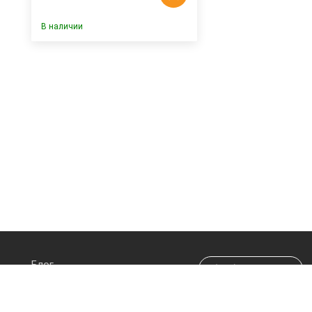
В наличии
Блог
(044) 290-70-20
Про магазин
info@happypen.com.ua