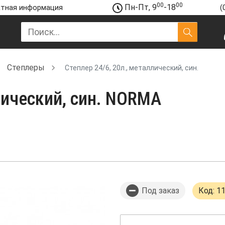
00
00
Пн-Пт, 9
-18
тная информация
(
Степлеры
Степлер 24/6, 20л., металлический, син.
лический, син. NORMA
Под заказ
Код: 1