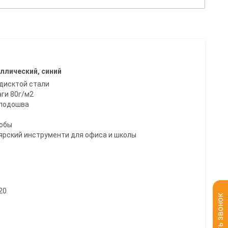
аллический, синий
дисктой стали
аги 80г/м2
 подошва
кобы
рский инструменти для офиса и школы
20
Заказать звонок