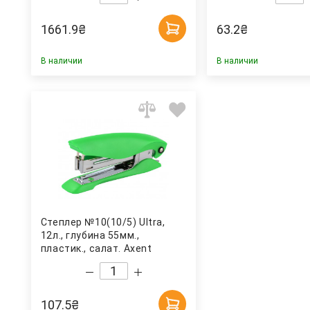
1661.9
₴
63.2
₴
В наличии
В наличии
Степлер №10(10/5) Ultra,
12л., глубина 55мм.,
пластик., салат. Axent
107.5
₴