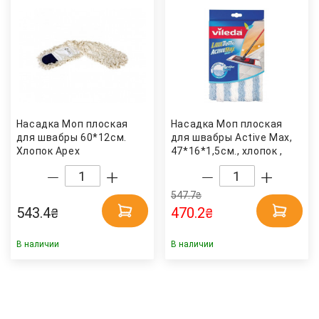
Насадка Моп плоская
Насадка Моп плоская
для швабры 60*12см.
для швабры Active Max,
Хлопок Apex
47*16*1,5cм., хлопок ,
бел. Vileda
547.7
₴
543.4
470.2
₴
₴
В наличии
В наличии