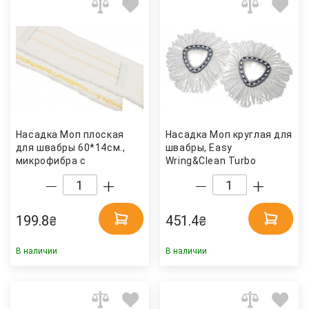
Насадка Моп плоская
Насадка Моп круглая для
для швабры 60*14см.,
швабры, Easy
микрофибра с
Wring&Clean Turbo
карманами MEY60, желт.
Classic, веревочная,
Турция
микрофибра, бел. Vileda
199.8
451.4
₴
₴
В наличии
В наличии