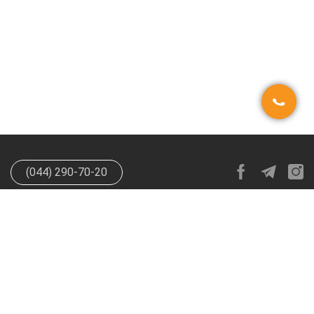
(044) 290-70-20
info@happypen.com.ua
offer@happypen.com.ua
(Для
поставщиков)