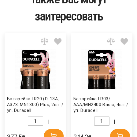
заитересовать
Батарейка LR20 (D, 13A,
Батарейка LR03/
A373, MN1300) Plus, 2шт./
ААА/MN2400 Basic, 4шт./
уп. Duracell
уп. Duracell