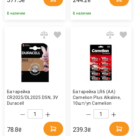
377.5
244.2
₴
₴
В наличии
В наличии
Батарейка
Батарейка LR6 (AA)
CR2025/DL2025 DSN, 3V
Camelion Plus Alkaline,
Duracell
10шт/уп Camelion
78.8
239.3
₴
₴