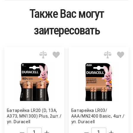
Также Вас могут
заитересовать
Батарейка LR20 (D, 13A,
Батарейка LR03/
A373, MN1300) Plus, 2шт./
ААА/MN2400 Basic, 4шт./
уп. Duracell
уп. Duracell