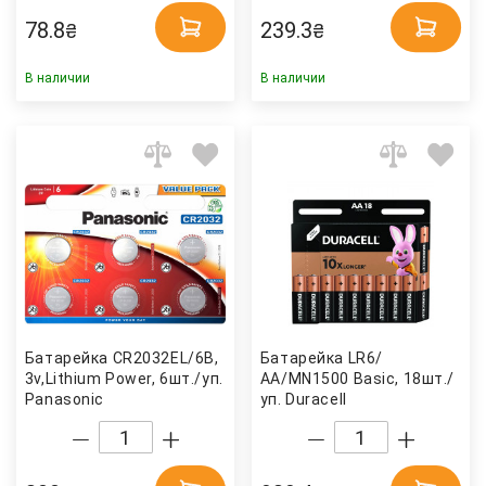
78.8
239.3
₴
₴
В наличии
В наличии
Батарейка CR2032EL/6B,
Батарейка LR6/
3v,Lithium Power, 6шт./уп.
АА/MN1500 Basic, 18шт./
Panasonic
уп. Duracell