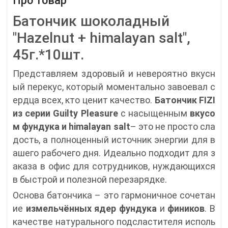
Про товар
Батончик шоколадный
"Hazelnut + himalayan salt",
45г.*10шт.
Представляем здоровый и невероятно вкусн
ый перекус, который моментально завоевал с
ердца всех, кто ценит качество.
Батончик FIZI
из серии Guilty Pleasure
с насыщенным
вкусо
м фундука и himalayan salt
– это не просто сла
дость, а полноценный источник энергии для в
ашего рабочего дня. Идеально подходит для з
аказа в офис для сотрудников, нуждающихся
в быстрой и полезной перезарядке.
Основа батончика – это гармоничное сочетан
ие
измельчённых ядер фундука
и
фиников
. В
качестве натурального подсластителя исполь