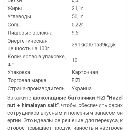
Белки
6,3г
Жиры
21,1г
Углеводы
50,1г
Соль
0,22г
Пищевые волокна
9,5г
Энергетическая
391ккал/1639кДж
ценность на 100г
Количество в упаковке,
10
шт
Упаковка
Картонная
Торговая марка
FIZI
Страна-производитель
Украина
Закажите
шоколадные
батончики FIZI "Hazel
nut + himalayan salt"
, чтобы обеспечить своих
сотрудников вкусным и полезным запасом эн
ергии. Это идеальное решение для перекуса, к
оторое повышает продуктивность и настроен