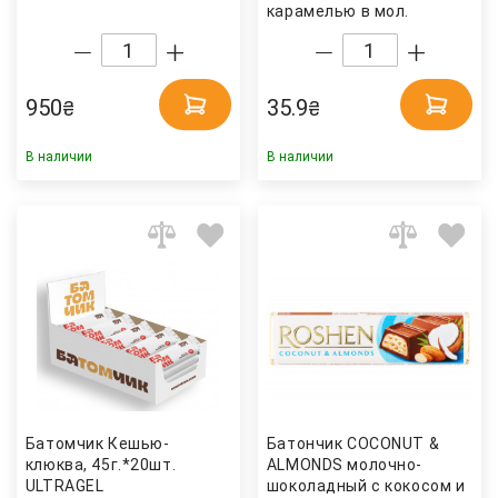
карамелью в мол.
шоколаде, 50г. TWIX
950
35.9
₴
₴
В наличии
В наличии
Батомчик Кешью-
Батончик COCONUT &
клюква, 45г.*20шт.
ALMONDS молочно-
ULTRAGEL
шоколадный с кокосом и