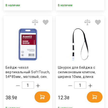
В наличии
В наличии
Бейдж-чехол
Шнурок для бейджа с
вертикальный SoftTouch,
силиконовым клипом,
54*85мм., матовый, син.
ширина 10мм, длина
Axent
45см. черн. Axent
38.9
12.3
₴
₴