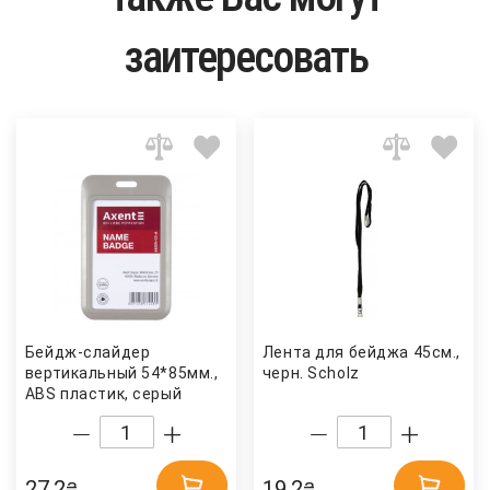
заитересовать
Бейдж-слайдер
Лента для бейджа 45см.,
вертикальный 54*85мм.,
черн. Scholz
ABS пластик, серый
Axent
27.2
19.2
₴
₴