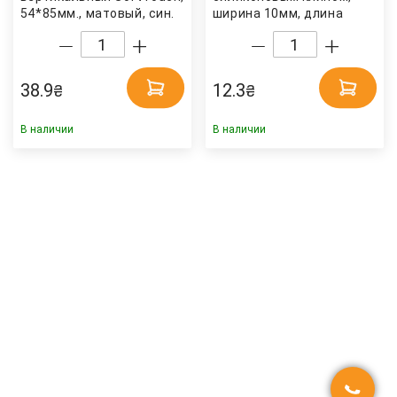
54*85мм., матовый, син.
ширина 10мм, длина
Axent
45см. черн. Axent
38.9
12.3
₴
₴
В наличии
В наличии