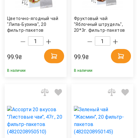
Цветочно-ягодный чай
Фруктовый чай
"Липа-Бузина", 20
"Яблочный штрудель",
фильтр-пакетов
20*3г. фильтр-пакетов
(4820208950329) Hello
(4820230480092) Hello
Tea
Tea
99.9
99.9
₴
₴
В наличии
В наличии