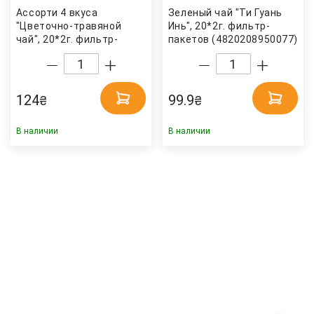
Ассорти 4 вкуса
Зеленый чай "Ти Гуань
"Цветочно-травяной
Инь", 20*2г. фильтр-
чай", 20*2г. фильтр-
пакетов (4820208950077)
пакетов (4820208950565)
Hello Tea
Hello Tea
124
99.9
₴
₴
В наличии
В наличии