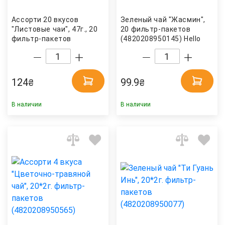
Ассорти 20 вкусов
Зеленый чай "Жасмин",
"Листовые чаи", 47г., 20
20 фильтр-пакетов
фильтр-пакетов
(4820208950145) Hello
(4820208950510) Hello
Tea
Tea
124
99.9
₴
₴
В наличии
В наличии