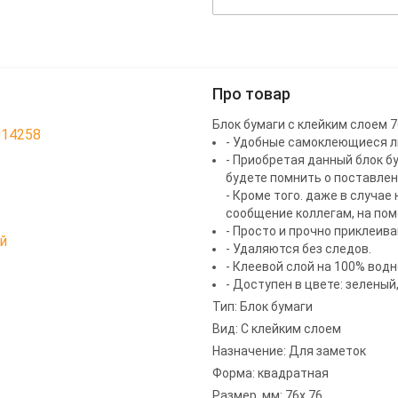
Про товар
Блок бумаги с клейким слоем 7
014258
- Удобные самоклеющиеся ли
- Приобретая данный блок б
будете помнить о поставлен
- Кроме того. даже в случа
сообщение коллегам, на пом
- Просто и прочно приклеив
й
- Удаляются без следов.
- Клеевой слой на 100% водн
- Доступен в цвете: зелены
Тип: Блок бумаги
Вид: С клейким слоем
Назначение: Для заметок
Форма: квадратная
Размер, мм: 76х 76