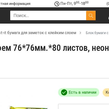
00
00
Пн-Пт, 9
-18
тная информация
(
t-it бумага для заметок с клейким слоем
Блок бумаги с
ем 76*76мм.*80 листов, неон 
Есть в наличии
К