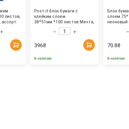
йким
Post-it блок бумаги с
Блок бума
00 листов,
клейким слоем
слоем 75*
 ассорт.
38*51мм.*100 листов Мечта,
неоновый 
12шт./уп. 3M
396
₴
70.8
₴
В наличии
В наличии