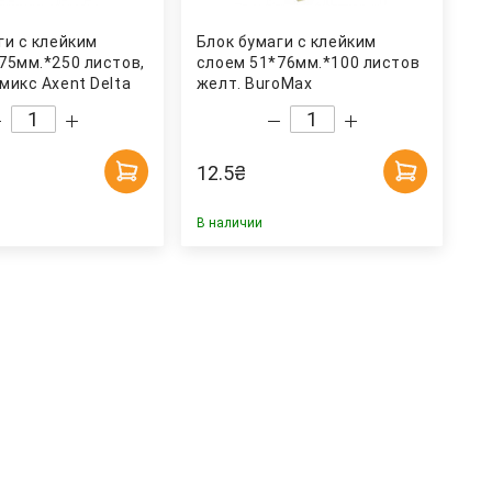
ги с клейким
Блок бумаги с клейким
75мм.*250 листов,
слоем 51*76мм.*100 листов
микс Axent Delta
желт. BuroMax
12.5
₴
В наличии