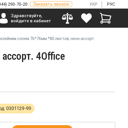
Заказать звонок
044) 290-70-20
УКР
РУС
Здравствуйте,
войдите в кабинет
 клейким слоем 76*76мм.*80 листов, неон ассорт.
ассорт. 4Office
од: 0301129-99