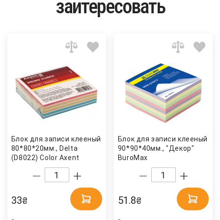
заитересовать
Блок для записи клееный
Блок для записи клееный
80*80*20мм., Delta
90*90*40мм., "Декор"
(D8022) Color Axent
BuroMax
33
51.8
₴
₴