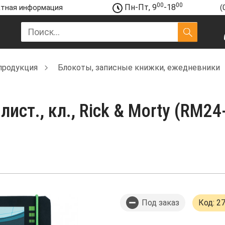
00
00
Пн-Пт, 9
-18
тная информация
(
продукция
Блокоты, записные книжки, ежедневники
ист., кл., Rick & Morty (RM24-
Под заказ
Код: 2