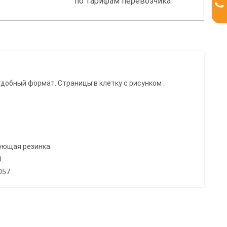
по тарифам перевозчика
удобный формат. Страницы в клетку с рисунком .
ующая резинка.
0
057