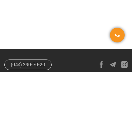
(044) 290-70-20
info@happypen.com.ua
offer@happypen.com.ua
(Для
поставщиков)
HappyPen 2026. Все права защищены