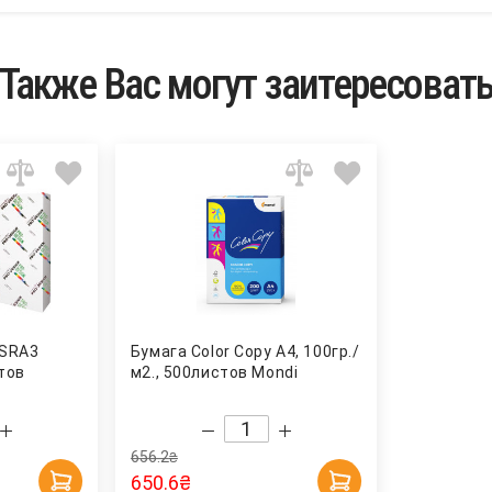
Также Вас могут заитересоват
 SRA3
Бумага Color Copy A4, 100гр./
стов
м2., 500листов Mondi
656.2
₴
650.6
₴