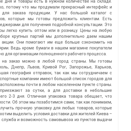
е дня и товары есть в нужном количестве на складе.
ко, потому что мы продумали прекрасный интерфейс и
 для заказа продукции. У нас большой каталог с
ов, которые мы готовы предложить клиентам. Есть
еджерами для получения подробной консультации. Это
ары легко купить оптом или в розницу. Цены на любую
ыборе крупных партий мы дополнительно даем нашим
 акции. Они помогают им еще больше сэкономить на
ярии. Ведь кроме бумаги в нашем магазине покупатели
жно для организации полноценного рабочего процесса.
 на заказ можно в любой город страны. Мы готовы
оль, Днепр, Львов, Кривой Рог, Запорожье, Харьков,
ьшая география отправок, так как мы сотрудничаем с
спортные компании имеют большой список городов для
 расположены почти в любом населенном пункте страны.
приезжают за сутки, а для доставки в небольшие
его 2-3 дня. Отличная упаковка товара обещает, что
лости. Об этом мы позаботимся сами, так как понимаем,
лучить прочную упаковку для любых товаров, которые
 хотим выделить условия доставки для жителей Киева –
я служба и возможность самовывоза из пунктов выдачи