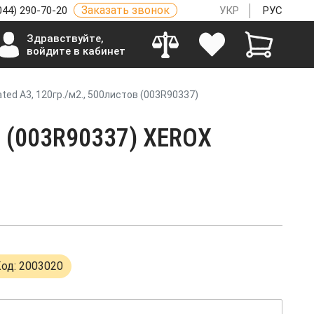
Заказать звонок
044) 290-70-20
УКР
РУС
Здравствуйте,
войдите в кабинет
ted A3, 120гр./м2., 500листов (003R90337)
ов (003R90337) XEROX
од: 2003020