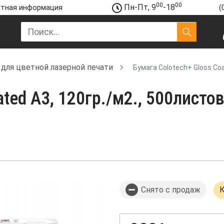
00
00
Пн-Пт, 9
-18
тная информация
(
 для цветной лазерной печати
Бумага Colotech+ Gloss Coa
ated A3, 120гр./м2., 500лист
Снято с продаж
К