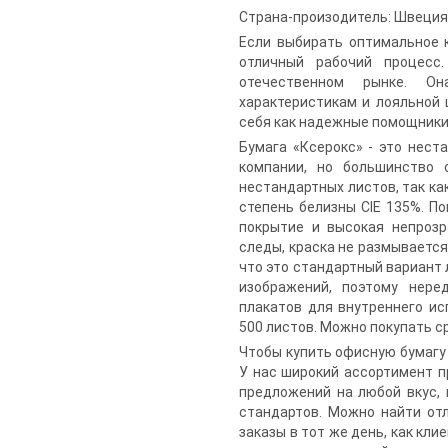
Страна-произодитель: Швеция
Если выбирать оптимальное 
отличный рабочий процесс.
отечественном рынке. Он
характеристикам и лояльной
себя как надежные помощники
Бумага «Ксерокс» - это нест
компании, но большинство 
нестандартных листов, так ка
степень белизны CIE 135%. П
покрытие и высокая непрозр
следы, краска не размывается,
что это стандартный вариант 
изображений, поэтому нере
плакатов для внутреннего ис
500 листов. Можно покупать ср
Чтобы купить офисную бумагу 
У нас широкий ассортимент п
предложений на любой вкус,
стандартов. Можно найти от
заказы в тот же день, как кли