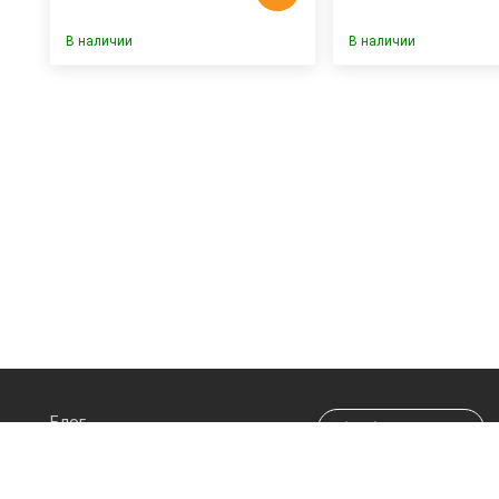
В наличии
В наличии
Блог
(044) 290-70-20
Про магазин
info@happypen.com.ua