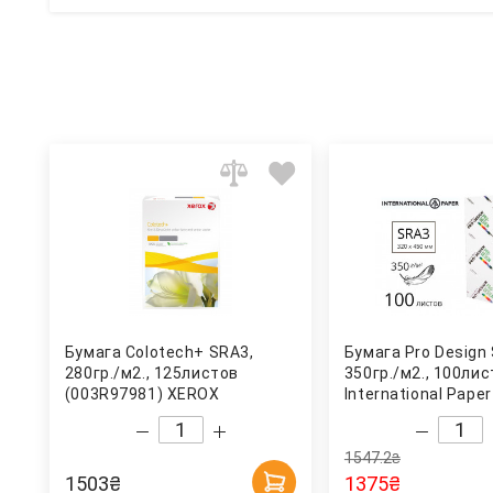
Бумага Colotech+ SRA3,
Бумага Pro Design
280гр./м2., 125листов
350гр./м2., 100ли
(003R97981) XEROX
International Paper
1547.2
₴
1503
₴
1375
₴