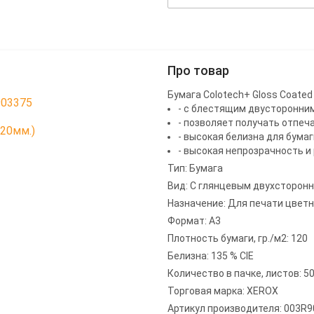
Про товар
Бумага Colotech+ Gloss Coated 
903375
- с блестящим двусторонни
- позволяет получать отпеч
420мм.)
- высокая белизна для бумаг
- высокая непрозрачность и
Тип: Бумага
Вид: С глянцевым двухсторон
Назначение: Для печати цвет
Формат: А3
Плотность бумаги, гр./м2: 120
Белизна: 135 % CIE
Количество в пачке, листов: 5
Торговая марка: XEROX
Артикул производителя: 003R