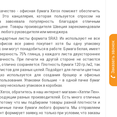
качество - офисная бумага Xerox поможет обеспечить
 Это канцелярия, которая пользуется спросом на
а завоевала популярность благодаря отличным
 цене. Товары производителя Швеция зарекомендовали
 любого руководителя или менеджера.
андартные листы формата SRA3. Их используют не все
Заказать звонок
офисов все равно покупает хотя бы одну упаковку
к они могут понадобиться в работе. Бумага белая, имеет
оверхность 75% глянца, у каждого листа двухстороннее
ачность. При печати на другой стороне не остаются
 отлично сохраняется. Плотность бумаги 120 гр./м2, так
листов для разных целей. Подойдет для печати цветных
дко используется для создания брошюр и офисных
пользования. Упаковки большие – в одной пачке бумаг
азу несколько упаковок в коробках.
Xerox, обратитесь в наш интернет-магазин «Хеппи Пен».
родукции разных производителей. Есть много отличных
 потому что мы подбираем товары разной плотности и
личные пачки бумаги любого формата. Мы отправляем
ент формирует заявку, но только при условии, что заказы