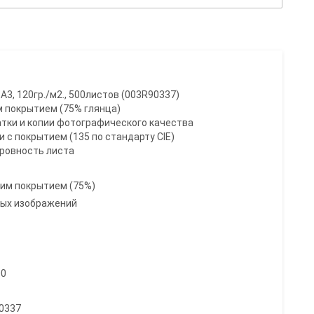
A3, 120гр./м2., 500листов (003R90337)
м покрытием (75% глянца)
атки и копии фотографического качества
и с покрытием (135 по стандарту СІЕ)
 ровность листа
ним покрытием (75%)
ных изображений
00
90337