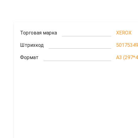
Торговая марка
XEROX
Штрихкод
5017534
Формат
A3 (297*