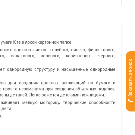
маги Kite в яркой картонной папке.
онних цветных листов: голубого, синего, фиолетового,
го, салатового, зелёного, коричневого, чёрного,
Заказать звонок
еет однородную структуру и насыщенные однородные
ена для создания цветных аппликаций на бумаге и
а просто незаменима при создании объемных поделок,
роны деталей. Легко режется детскими ножницами.
азвивает мелкую моторику, творческие способности
цвета.
.