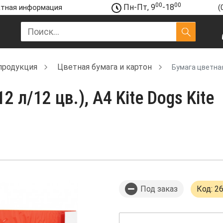
00
00
Пн-Пт, 9
-18
тная информация
(
продукция
Цветная бумага и картон
Бумага цветная 
 л/12 цв.), А4 Kite Dogs Kite
Под заказ
Код: 2