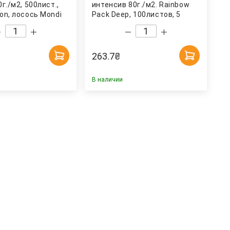
г./м2, 500лист.,
интенсив 80г./м2. Rainbow
on, лосось Mondi
Pack Deep, 100листов, 5
цветов Spectra Color
263.7
₴
В наличии