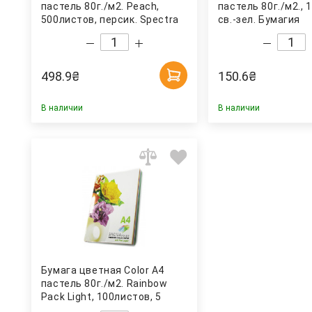
пастель 80г./м2. Peach,
пастель 80г./м2., 
500листов, персик. Spectra
св.-зел. Бумагия
Color
498.9
₴
150.6
₴
В наличии
В наличии
Бумага цветная Color A4
пастель 80г./м2. Rainbow
Pack Light, 100листов, 5
цветов Spectra Color