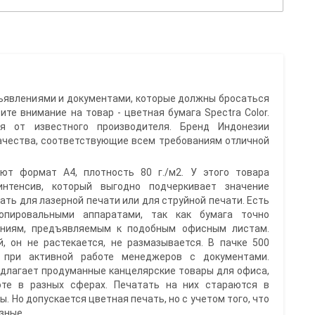
ъявлениями и документами, которые должны бросаться
тите внимание на товар - цветная бумага Spectra Color.
я от известного производителя. Бренд Индонезии
ачества, соответствующие всем требованиям отличной
ют формат А4, плотность 80 г./м2. У этого товара
нтенсив, который выгодно подчеркивает значение
ть для лазерной печати или для струйной печати. Есть
опировальными аппаратами, так как бумага точно
аниям, предъявляемым к подобным офисным листам.
, он не растекается, не размазывается. В пачке 500
 при активной работе менеджеров с документами.
длагает продуманные канцелярские товары для офиса,
оте в разных сферах. Печатать на них стараются в
. Но допускается цветная печать, но с учетом того, что
зные.