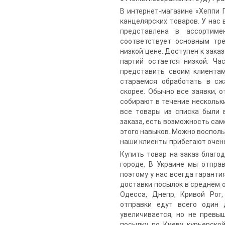
В интернет-магазине «Хеппи
канцелярских товаров. У нас 
представлена в ассортиме
соответствует основным тр
низкой цене. Доступен к зака
партий остается низкой. Ча
представить своим клиентам
стараемся обработать в сж
скорее. Обычно все заявки, 
собирают в течение нескольки
все товары из списка были 
заказа, есть возможность сам
этого навыков. Можно воспол
наши клиенты прибегают очень
Купить товар на заказ благо
городе. В Украине мы отпра
поэтому у нас всегда гаранти
доставки посылок в среднем от
Одесса, Днепр, Кривой Рог,
отправки едут всего один 
увеличивается, но не превы
посылку по Киеву курьерско