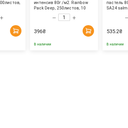
100листов,
интенсив 80г./м2. Rainbow
пастель 80
Pack Deep, 250листов, 10
SA24 salm
цветов Spectra Color
396
₴
535.2
₴
В наличии
В наличии