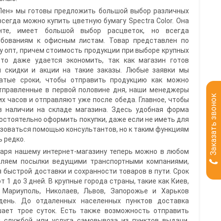
 Пен» мы готовы предложить большой выбор различных
всегда можно купить цветную бумагу Spectra Color. Она
нте, имеет большой выбор расцветок, но всегда
ебованиям к офисным листам. Товар представлен по
зу опт, причем стоимость продукции при выборе крупных
сто даже удается экономить, так как магазин готов
 скидки и акции на такие заказы. Любые заявки мы
атые сроки, чтобы отправить продукцию как можно
отправленные в первой половине дня, наши менеджеры
Заказать звонок
х часов и отправляют уже после обеда. Главное, чтобы
в наличии на складе магазина. Здесь удобная форма
остоятельно оформить покупки, даже если не иметь для
ьзоваться помощью консультантов, но к таким функциям
 редко.
даря нашему интернет-магазину теперь можно в любом
вляем посылки ведущими транспортными компаниями,
я быстрой доставки и сохранности товаров в пути. Срок
 1 до 3 дней. В крупные города страны, такие как Киев,
 Мариуполь, Николаев, Львов, Запорожье и Харьков
день. До отдаленных населенных пунктов доставка
шает трое суток. Есть также возможность отправить
й службой или услуга самовывоза из пунктов выдачи,