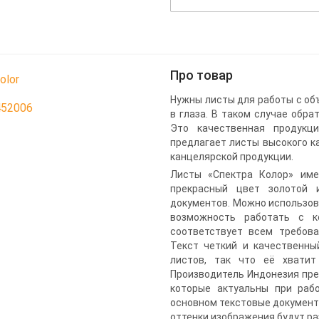
Про товар
olor
Нужны листы для работы с об
452006
в глаза. В таком случае обра
Это качественная продукци
предлагает листы высокого к
канцелярской продукции.
Листы «Спектра Колор» име
прекрасный цвет золотой и
документов. Можно использова
возможность работать с к
соответствует всем требов
Текст четкий и качественный
листов, так что её хватит
Производитель Индонезия пре
которые актуальны при раб
основном текстовые документы
оттенки изображения будут ра