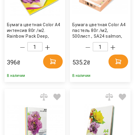
Бумага цветная Color A4
Бумага цветная Color A4
интенсив 80г./м2.
пастель 80г./м2,
Rainbow Pack Deep,
500лист., SA24 salmon,
250листов, 10 цветов
лосось Mondi
Spectra Color
396
535.2
₴
₴
В наличии
В наличии