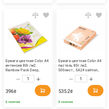
Бумага цветная Color A4
Бумага цветная Color A4
интенсив 80г./м2.
пастель 80г./м2,
Rainbow Pack Deep,
500лист., SA24 salmon,
250листов, 10 цветов
лосось Mondi
Spectra Color
396
535.2
₴
₴
В наличии
В наличии