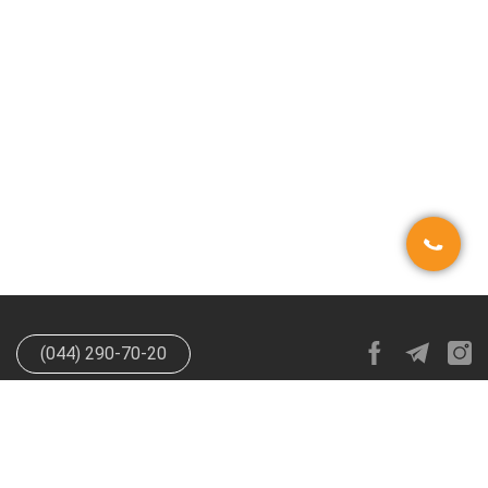
(044) 290-70-20
info@happypen.com.ua
offer@happypen.com.ua
(Для
поставщиков)