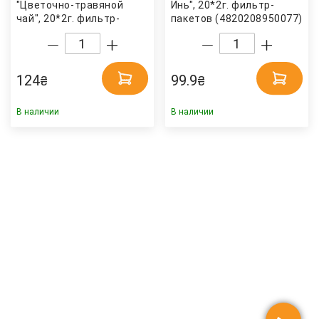
"Цветочно-травяной
Инь", 20*2г. фильтр-
чай", 20*2г. фильтр-
пакетов (4820208950077)
пакетов (4820208950565)
Hello Tea
Hello Tea
124
99.9
₴
₴
В наличии
В наличии