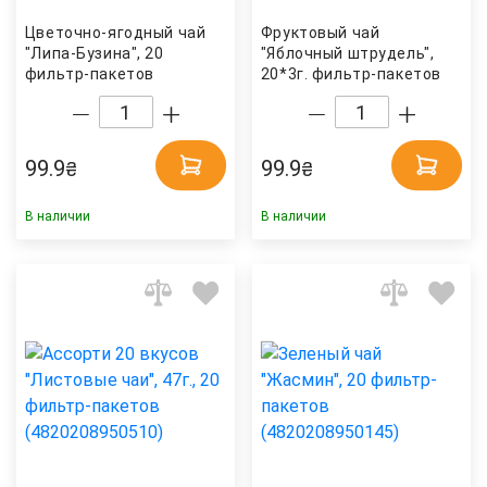
Цветочно-ягодный чай
Фруктовый чай
"Липа-Бузина", 20
"Яблочный штрудель",
фильтр-пакетов
20*3г. фильтр-пакетов
(4820208950329) Hello
(4820230480092) Hello
Tea
Tea
99.9
99.9
₴
₴
В наличии
В наличии