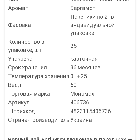
Аромат
Бергамот
Пакетики по 2г в
Фасовка
индивидуальной
упаковке
Количество в
25
упаковке, шт
Упаковка
картонная
Срок хранения
36 месяцев
Температура хранения
0...+25
Вес, г
50
Торговая марка
Мономах
Артикул
406736
Штрихкод
4823115406736
Страна-производитель
Украина
Черный чай Earl Grey Мономах
в пакетиках —