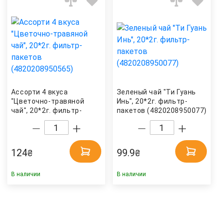
Ассорти 4 вкуса
Зеленый чай "Ти Гуань
"Цветочно-травяной
Инь", 20*2г. фильтр-
чай", 20*2г. фильтр-
пакетов (4820208950077)
пакетов (4820208950565)
Hello Tea
Hello Tea
124
99.9
₴
₴
В наличии
В наличии