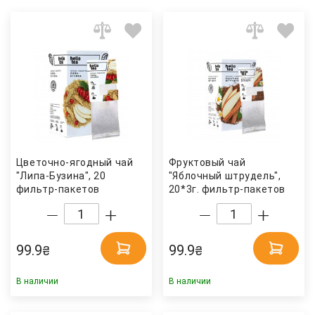
Цветочно-ягодный чай
Фруктовый чай
"Липа-Бузина", 20
"Яблочный штрудель",
фильтр-пакетов
20*3г. фильтр-пакетов
(4820208950329) Hello
(4820230480092) Hello
Tea
Tea
99.9
99.9
₴
₴
В наличии
В наличии