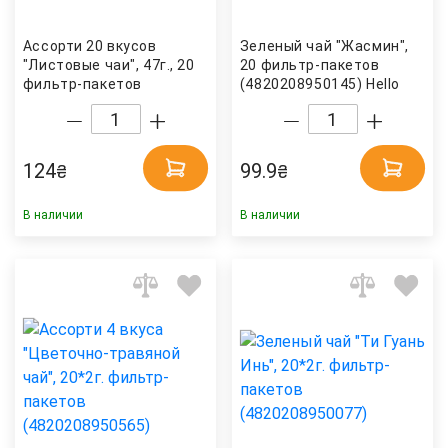
Ассорти 20 вкусов
Зеленый чай "Жасмин",
"Листовые чаи", 47г., 20
20 фильтр-пакетов
фильтр-пакетов
(4820208950145) Hello
(4820208950510) Hello
Tea
Tea
124
99.9
₴
₴
В наличии
В наличии