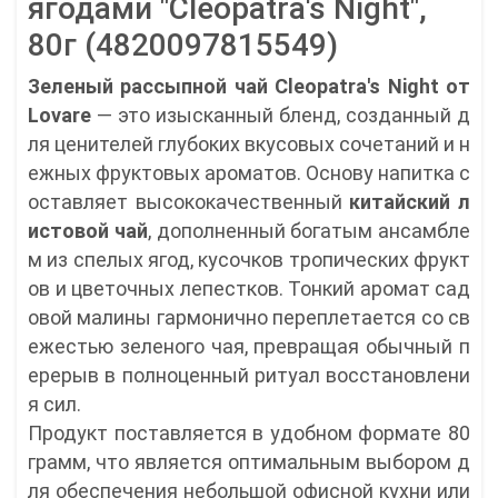
ягодами "Cleopatra's Night",
80г (4820097815549)
Зеленый рассыпной чай Cleopatra's Night от
Lovare
— это изысканный бленд, созданный д
ля ценителей глубоких вкусовых сочетаний и н
ежных фруктовых ароматов. Основу напитка с
оставляет высококачественный
китайский л
истовой чай
, дополненный богатым ансамбле
м из спелых ягод, кусочков тропических фрукт
ов и цветочных лепестков. Тонкий аромат сад
овой малины гармонично переплетается со св
ежестью зеленого чая, превращая обычный п
ерерыв в полноценный ритуал восстановлени
я сил.
Продукт поставляется в удобном формате 80
грамм, что является оптимальным выбором д
ля обеспечения небольшой офисной кухни или