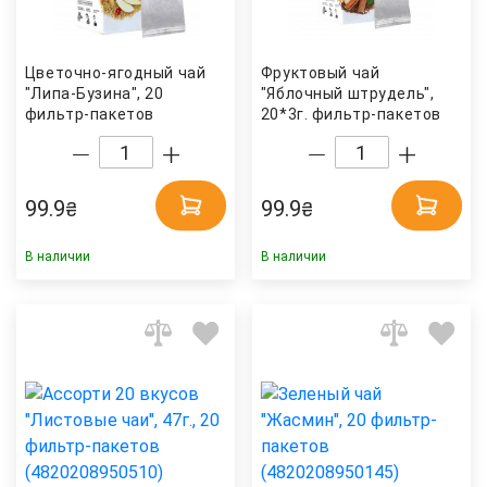
Цветочно-ягодный чай
Фруктовый чай
"Липа-Бузина", 20
"Яблочный штрудель",
фильтр-пакетов
20*3г. фильтр-пакетов
(4820208950329) Hello
(4820230480092) Hello
Tea
Tea
99.9
99.9
₴
₴
В наличии
В наличии