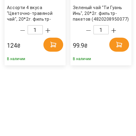
Ассорти 4 вкуса
Зеленый чай "Ти Гуань
"Цветочно-травяной
Инь", 20*2г. фильтр-
чай", 20*2г. фильтр-
пакетов (4820208950077)
пакетов (4820208950565)
Hello Tea
Hello Tea
124
99.9
₴
₴
В наличии
В наличии