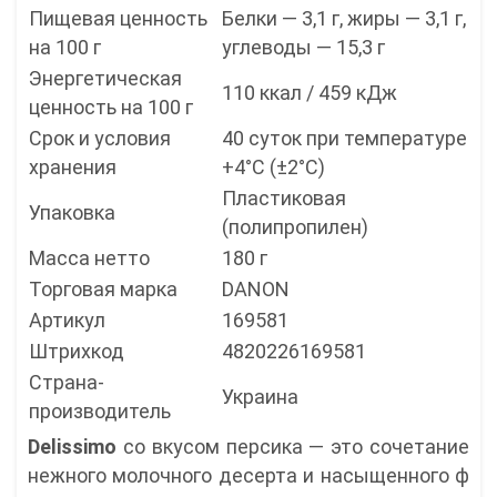
Пищевая ценность
Белки — 3,1 г, жиры — 3,1 г,
на 100 г
углеводы — 15,3 г
Энергетическая
110 ккал / 459 кДж
ценность на 100 г
Срок и условия
40 суток при температуре
хранения
+4°C (±2°C)
Пластиковая
Упаковка
(полипропилен)
Масса нетто
180 г
Торговая марка
DANON
Артикул
169581
Штрихкод
4820226169581
Страна-
Украина
производитель
Delissimo
со вкусом персика — это сочетание
нежного молочного десерта и насыщенного ф