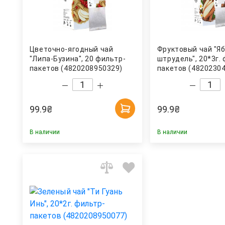
Цветочно-ягодный чай
Фруктовый чай "Я
"Липа-Бузина", 20 фильтр-
штрудель", 20*3г.
пакетов (4820208950329)
пакетов (4820230
Hello Tea
Hello Tea
99.9
₴
99.9
₴
В наличии
В наличии