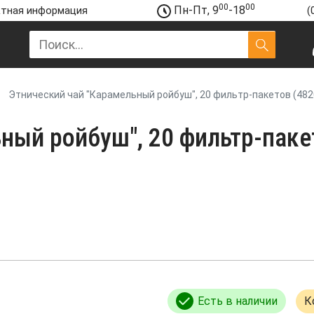
00
00
Пн-Пт, 9
-18
тная информация
(
Этнический чай "Карамельный ройбуш", 20 фильтр-пакетов (48
ный ройбуш", 20 фильтр-паке
Есть в наличии
К