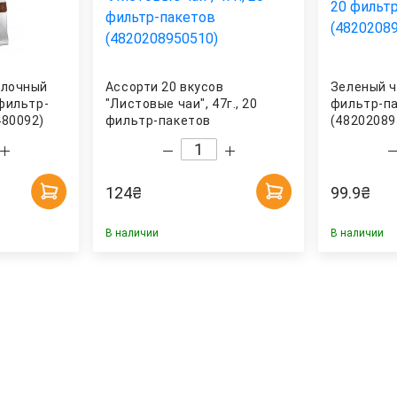
блочный
Ассорти 20 вкусов
Зеленый ч
 фильтр-
"Листовые чаи", 47г., 20
фильтр-п
480092)
фильтр-пакетов
(48202089
(4820208950510) Hello Tea
124
₴
99.9
₴
В наличии
В наличии