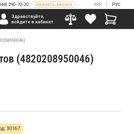
Заказать звонок
044) 290-70-20
УКР
РУС
Здравствуйте,
войдите в кабинет
20208950046)
тов (4820208950046)
од: 30167