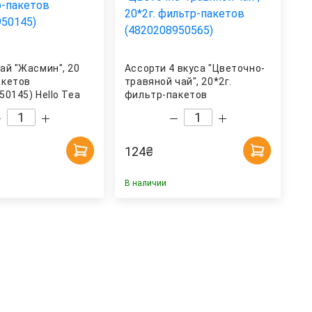
ай "Жасмин", 20
Ассорти 4 вкуса "Цветочно-
акетов
травяной чай", 20*2г.
50145) Hello Tea
фильтр-пакетов
(4820208950565) Hello Tea
124
₴
В наличии