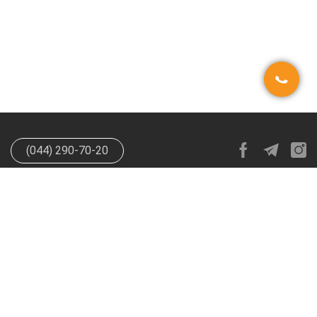
(044) 290-70-20
info@happypen.com.ua
offer@happypen.com.ua
(Для
поставщиков)
HappyPen 2026. Все права защищены