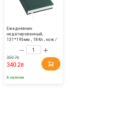
Ежедневник
недатированный,
131*195мм., 184л., кож./
зам., линия, зелен.
BuroMax
350.7
₴
340.2
₴
В наличии