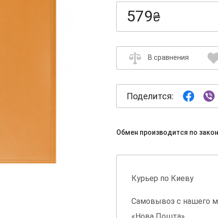
579
₴
В сравнения
Поделится:
Обмен производится по зако
Курьер по Киеву
Самовывоз с нашего м
«Нова Пошта»