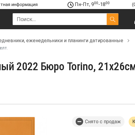
00
00
Пн-Пт, 9
-18
тная информация
(
едневники, еженедельники и планинги датированные
елт.
й 2022 Бюро Torino, 21х26см
Снято с продаж
К