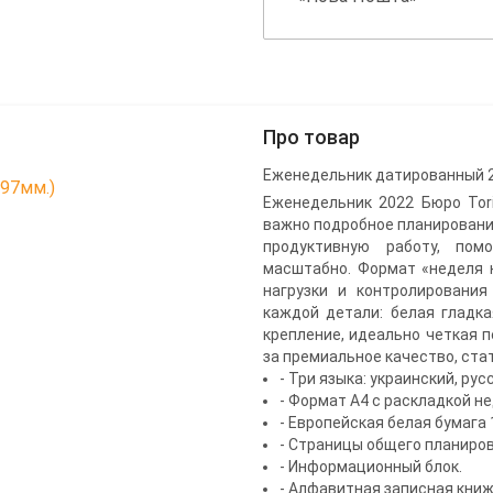
Про товар
Еженедельник датированный 20
297мм.)
Еженедельник 2022 Бюро Tori
важно подробное планировани
продуктивную работу, пом
масштабно. Формат «неделя 
нагрузки и контролирования
каждой детали: белая гладка
крепление, идеально четкая 
за премиальное качество, ста
- Три языка: украинский, рус
- Формат А4 с раскладкой не
- Европейская белая бумага 
- Страницы общего планиров
- Информационный блок.
- Алфавитная записная книж