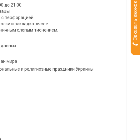
Заказать звонок
0 до 21:00.
зацы.
 с перфорацией.
олки и закладка-ляссе.
оничным слепым тиснением.
 данных
ран мира
иональные и религиозные праздники Украины
й