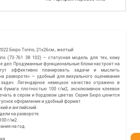
22 Бюро Torino, 21х26см., желтый
no (73-761 38 102) – статусная модель для тех, кому
е дел. Продуманные функциональные блоки настроят на
огут эффективно планировать задачи и мыслить
на развороте» — удобный для визуального оценивания
 задач. Легендарное немецкое качество отражено в
я бумага плотностью 100 г/м2, эксклюзивное клеевое
печать в сером и бордовом цветах. Серия Бюро ценится
тусное оформление и удобный формат.
ский и английский.
дели на развороте.
100 г/м2.
ания на год.
ка.